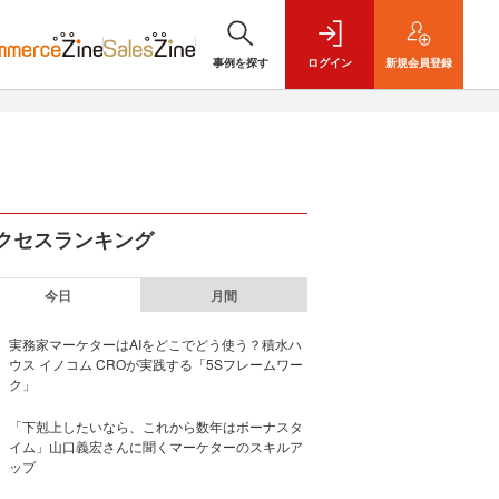
事例を探す
ログイン
新規
会員登録
クセスランキング
今日
月間
実務家マーケターはAIをどこでどう使う？積水ハ
ウス イノコム CROが実践する「5Sフレームワー
ク」
「下剋上したいなら、これから数年はボーナスタ
イム」山口義宏さんに聞くマーケターのスキルア
ップ