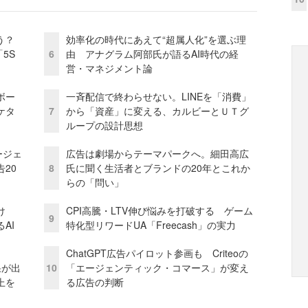
う？
効率化の時代にあえて“超属人化”を選ぶ理
5S
6
由 アナグラム阿部氏が語るAI時代の経
営・マネジメント論
ボー
一斉配信で終わらせない。LINEを「消費」
ケタ
7
から「資産」に変える、カルビーとＵＴグ
ループの設計思想
ージェ
広告は劇場からテーマパークへ。細田高広
20
8
氏に聞く生活者とブランドの20年とこれか
らの「問い」
け
CPI高騰・LTV伸び悩みを打破する ゲーム
9
AI
特化型リワードUA「Freecash」の実力
ChatGPT広告パイロット参画も Criteoの
果が出
10
「エージェンティック・コマース」が変え
上を
る広告の判断