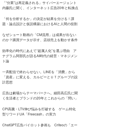
「“分業”は再定義される」サイバーエージェント
内藤氏に聞く、インターネット広告20年と転換点
「何を分析するか」の決定が結果を分ける！課
題・論点設計と仮説構築におけるAIと人間の役割
なぜショート動画の「CM流用」は成果が出ない
のか？購買データが示す、店頭売上を動かす条件
効率化の時代にあえて“超属人化”を選ぶ理由 ア
ナグラム阿部氏が語るAI時代の経営・マネジメン
ト論
一斉配信で終わらせない。LINEを「消費」から
「資産」に変える、カルビーとＵＴグループの設
計思想
広告は劇場からテーマパークへ。細田高広氏に聞
く生活者とブランドの20年とこれからの「問い」
CPI高騰・LTV伸び悩みを打破する ゲーム特化
型リワードUA「Freecash」の実力
ChatGPT広告パイロット参画も Criteoの「エー