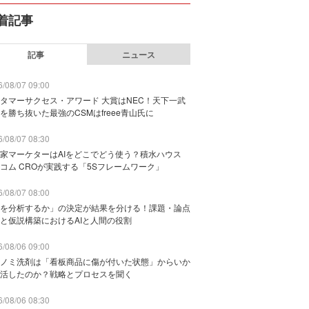
着記事
記事
ニュース
/08/07 09:00
タマーサクセス・アワード 大賞はNEC！天下一武
を勝ち抜いた最強のCSMはfreee青山氏に
/08/07 08:30
家マーケターはAIをどこでどう使う？積水ハウス
コム CROが実践する「5Sフレームワーク」
/08/07 08:00
を分析するか」の決定が結果を分ける！課題・論点
と仮説構築におけるAIと人間の役割
/08/06 09:00
ノミ洗剤は「看板商品に傷が付いた状態」からいか
活したのか？戦略とプロセスを聞く
/08/06 08:30