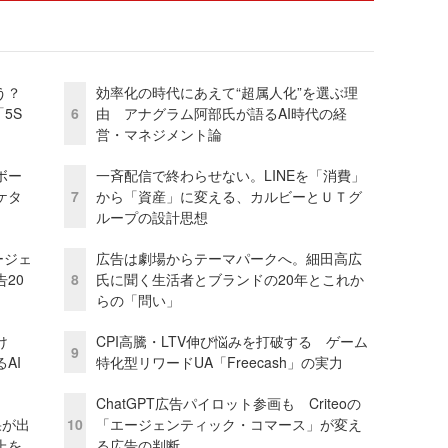
う？
効率化の時代にあえて“超属人化”を選ぶ理
5S
6
由 アナグラム阿部氏が語るAI時代の経
営・マネジメント論
ボー
一斉配信で終わらせない。LINEを「消費」
ケタ
7
から「資産」に変える、カルビーとＵＴグ
ループの設計思想
ージェ
広告は劇場からテーマパークへ。細田高広
20
8
氏に聞く生活者とブランドの20年とこれか
らの「問い」
け
CPI高騰・LTV伸び悩みを打破する ゲーム
9
AI
特化型リワードUA「Freecash」の実力
ChatGPT広告パイロット参画も Criteoの
果が出
10
「エージェンティック・コマース」が変え
上を
る広告の判断