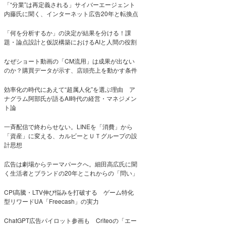
「“分業”は再定義される」サイバーエージェント
内藤氏に聞く、インターネット広告20年と転換点
「何を分析するか」の決定が結果を分ける！課
題・論点設計と仮説構築におけるAIと人間の役割
なぜショート動画の「CM流用」は成果が出ない
のか？購買データが示す、店頭売上を動かす条件
効率化の時代にあえて“超属人化”を選ぶ理由 ア
ナグラム阿部氏が語るAI時代の経営・マネジメン
ト論
一斉配信で終わらせない。LINEを「消費」から
「資産」に変える、カルビーとＵＴグループの設
計思想
広告は劇場からテーマパークへ。細田高広氏に聞
く生活者とブランドの20年とこれからの「問い」
CPI高騰・LTV伸び悩みを打破する ゲーム特化
型リワードUA「Freecash」の実力
ChatGPT広告パイロット参画も Criteoの「エー