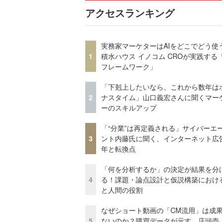
アクセスランキング
実務家マーケターはAIをどこでどう使
1
積水ハウス イノコム CROが実践する「
フレームワーク」
「下剋上したいなら、これから数年は
2
ナスタイム」山口義宏さんに聞くマー
ーのスキルアップ
「“分業”は再定義される」サイバーエ
3
ント内藤氏に聞く、インターネット広告
年と転換点
「何を分析するか」の決定が結果を分
4
る！課題・論点設計と仮説構築における
と人間の役割
なぜショート動画の「CM流用」は成
5
ないのか？購買データが示す、店頭売