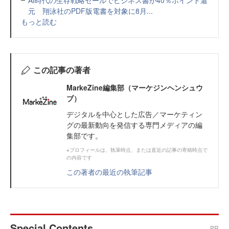
AI時代の生存戦略セールでビジネス書が40％ポイント還
元 翔泳社のPDF版電書を対象に8月...
もっと読む
この記事の著者
MarkeZine編集部（マーケジンヘンシュウ
ブ）
デジタルを中心とした広告／マーケティン
グの最新動向を発信する専門メディアの編
集部です。
※プロフィールは、執筆時点、または直近の記事の寄稿時点で
の内容です
この著者の最近の執筆記事
Special Contents
PR