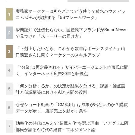
実務家マーケターはAIをどこでどう使う？積水ハウス イノ
1
コム CROが実践する「5Sフレームワーク」
瞬間認知では伝わらない。国産靴下ブランドがSmartNews
2
で見つけた「ストーリーの届け方」
「下剋上したいなら、これから数年はボーナスタイム」山
3
口義宏さんに聞くマーケターのスキルアップ
「“分業”は再定義される」サイバーエージェント内藤氏に聞
4
く、インターネット広告20年と転換点
「何を分析するか」の決定が結果を分ける！課題・論点設
5
計と仮説構築におけるAIと人間の役割
なぜショート動画の「CM流用」は成果が出ないのか？購買
6
データが示す、店頭売上を動かす条件
効率化の時代にあえて“超属人化”を選ぶ理由 アナグラム阿
7
部氏が語るAI時代の経営・マネジメント論