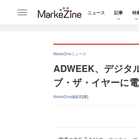
ニュース
記事
特
MarkeZineニュース
ADWEEK、デジ
ブ・ザ・イヤーに電
MarkeZine編集部
[著]