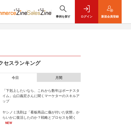
事例を探す
ログイン
新規
会員登録
クセスランキング
今日
月間
「下剋上したいなら、これから数年はボーナスタ
イム」山口義宏さんに聞くマーケターのスキルア
ップ
ヤシノミ洗剤は「看板商品に傷が付いた状態」か
らいかに復活したのか？戦略とプロセスを聞く
NEW