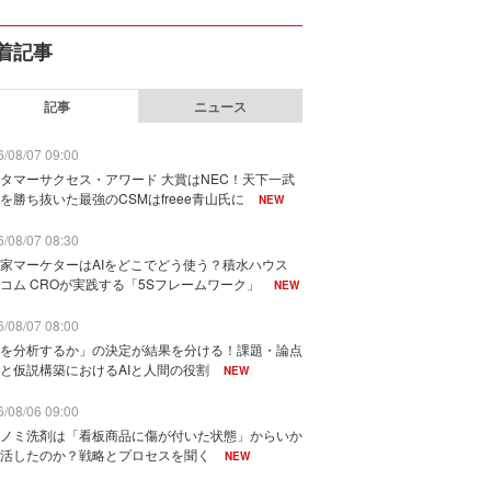
着記事
記事
ニュース
/08/07 09:00
タマーサクセス・アワード 大賞はNEC！天下一武
を勝ち抜いた最強のCSMはfreee青山氏に
NEW
/08/07 08:30
家マーケターはAIをどこでどう使う？積水ハウス
コム CROが実践する「5Sフレームワーク」
NEW
/08/07 08:00
を分析するか」の決定が結果を分ける！課題・論点
と仮説構築におけるAIと人間の役割
NEW
/08/06 09:00
ノミ洗剤は「看板商品に傷が付いた状態」からいか
活したのか？戦略とプロセスを聞く
NEW