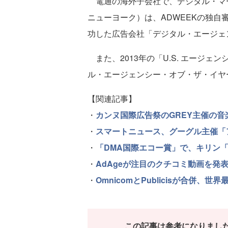
電通の海外子会社で、デジタル・マー
ニューヨーク）は、ADWEEKの独自
功した広告会社「デジタル・エージェ
また、2013年の「U.S. エージェン
ル・エージェンシー・オブ・ザ・イヤ
【関連記事】
・
カンヌ国際広告祭のGREY主催の
・
スマートニュース、グーグル主催「ア
・
「DMA国際エコー賞」で、キリン「
・
AdAgeが注目のクチコミ動画を発
・
OmnicomとPublicisが合併、
この記事は参考になりまし