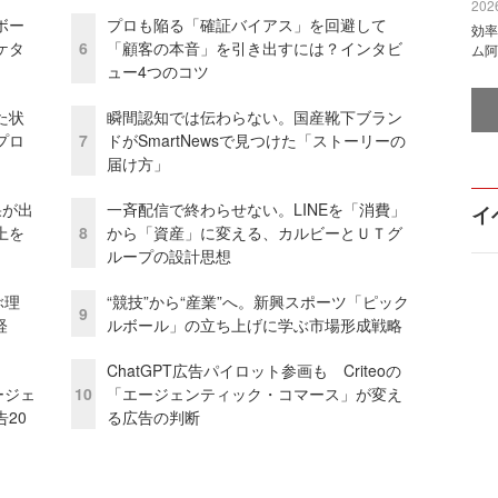
2026
ボー
プロも陥る「確証バイアス」を回避して
効率
ケタ
6
「顧客の本音」を引き出すには？インタビ
ム阿
ュー4つのコツ
た状
瞬間認知では伝わらない。国産靴下ブラン
プロ
7
ドがSmartNewsで見つけた「ストーリーの
届け方」
果が出
一斉配信で終わらせない。LINEを「消費」
イ
上を
8
から「資産」に変える、カルビーとＵＴグ
ループの設計思想
ぶ理
“競技”から“産業”へ。新興スポーツ「ピック
9
経
ルボール」の立ち上げに学ぶ市場形成戦略
ChatGPT広告パイロット参画も Criteoの
ージェ
10
「エージェンティック・コマース」が変え
20
る広告の判断