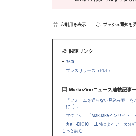
印刷用を表示
プッシュ通知を
関連リンク
360i
プレスリリース（PDF)
MarkeZineニュース連載記事
「フォームを送らない見込み客」をど
得【...
マクアケ、「Makuakeインサイ
丸紅I-DIGIO、LLMによるデータ分析基盤
もっと読む