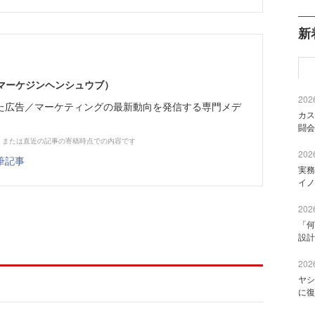
新
部（マーケジンヘンシュウブ）
2026
た広告／マーケティングの最新動向を発信する専門メデ
カス
闘会
、または直近の記事の寄稿時点での内容です
2026
筆記事
実務
イノ
2026
「何
設計
2026
ヤシ
に復