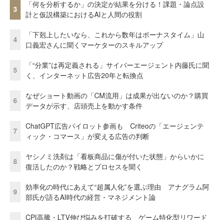
「何を分析するか」の決定が結果を分ける！課題・論点設
3
計と仮説構築におけるAIと人間の役割
「下剋上したいなら、これから数年はボーナスタイム」山
4
口義宏さんに聞くマーケターのスキルアップ
「“分業”は再定義される」サイバーエージェント内藤氏に聞
5
く、インターネット広告20年と転換点
なぜショート動画の「CM流用」は成果が出ないのか？購買
6
データが示す、店頭売上を動かす条件
ChatGPT広告パイロット参画も Criteoの「エージェンテ
7
ィック・コマース」が変える広告の判断
ヤシノミ洗剤は「看板商品に傷が付いた状態」からいかに
8
復活したのか？戦略とプロセスを聞く
効率化の時代にあえて“超属人化”を選ぶ理由 アナグラム阿
9
部氏が語るAI時代の経営・マネジメント論
CPI高騰・LTV伸び悩みを打破する ゲーム特化型リワード