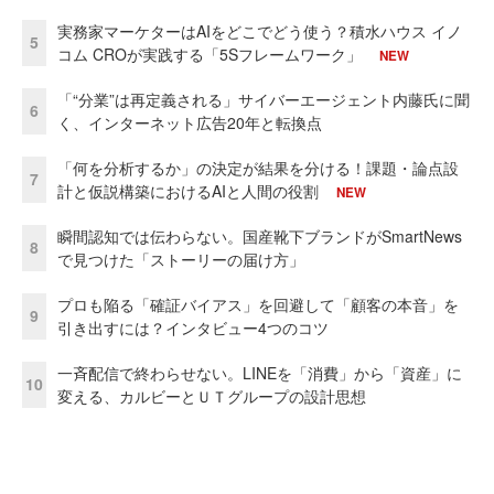
実務家マーケターはAIをどこでどう使う？積水ハウス イノ
5
コム CROが実践する「5Sフレームワーク」
NEW
「“分業”は再定義される」サイバーエージェント内藤氏に聞
6
く、インターネット広告20年と転換点
「何を分析するか」の決定が結果を分ける！課題・論点設
7
計と仮説構築におけるAIと人間の役割
NEW
瞬間認知では伝わらない。国産靴下ブランドがSmartNews
8
で見つけた「ストーリーの届け方」
プロも陥る「確証バイアス」を回避して「顧客の本音」を
9
引き出すには？インタビュー4つのコツ
一斉配信で終わらせない。LINEを「消費」から「資産」に
10
変える、カルビーとＵＴグループの設計思想