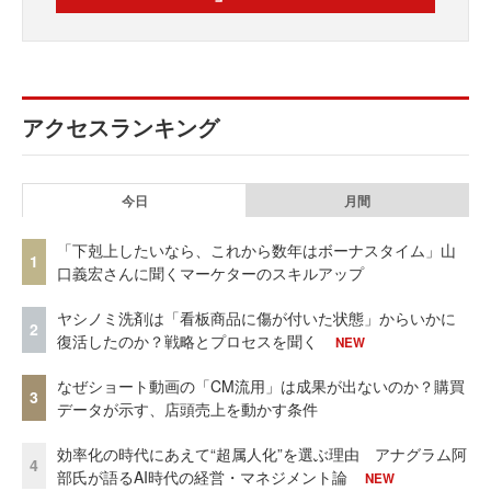
アクセスランキング
今日
月間
「下剋上したいなら、これから数年はボーナスタイム」山
1
口義宏さんに聞くマーケターのスキルアップ
ヤシノミ洗剤は「看板商品に傷が付いた状態」からいかに
2
復活したのか？戦略とプロセスを聞く
NEW
なぜショート動画の「CM流用」は成果が出ないのか？購買
3
データが示す、店頭売上を動かす条件
効率化の時代にあえて“超属人化”を選ぶ理由 アナグラム阿
4
部氏が語るAI時代の経営・マネジメント論
NEW