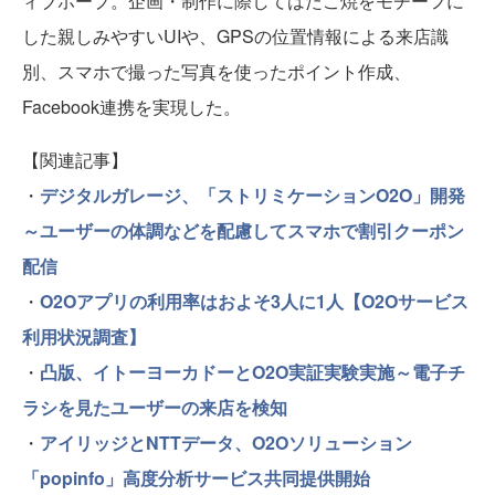
ィブホープ。企画・制作に際してはたこ焼をモチーフに
した親しみやすいUIや、GPSの位置情報による来店識
別、スマホで撮った写真を使ったポイント作成、
Facebook連携を実現した。
【関連記事】
・
デジタルガレージ、「ストリミケーションO2O」開発
～ユーザーの体調などを配慮してスマホで割引クーポン
配信
・
O2Oアプリの利用率はおよそ3人に1人【O2Oサービス
利用状況調査】
・
凸版、イトーヨーカドーとO2O実証実験実施～電子チ
ラシを見たユーザーの来店を検知
・
アイリッジとNTTデータ、O2Oソリューション
「popinfo」高度分析サービス共同提供開始