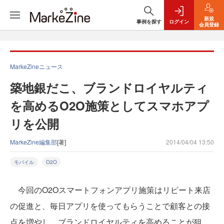
新規
事例を探す
ログイン
会員登録
MarkeZineニュース
築地銀だこ、ブランドロイヤルティ
を高めるO2O施策としてスマホアプ
リを公開
MarkeZine編集部
[著]
2014/04/04 13:50
モバイル
O2O
今回のO2Oスマートフォンアプリ施策はリピート来店
の促進と、毎日アプリを使ってもらうことで顧客との接
点を増やし、ブランドロイヤルティを高めることが狙