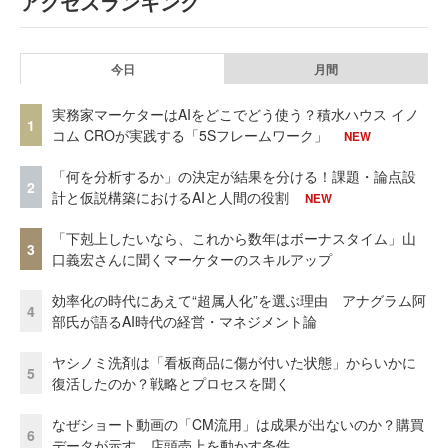
アクセスランキング
今日
月間
実務家マーケターはAIをどこでどう使う？積水ハウス イノ
1
コム CROが実践する「5Sフレームワーク」
NEW
「何を分析するか」の決定が結果を分ける！課題・論点設
2
計と仮説構築におけるAIと人間の役割
NEW
「下剋上したいなら、これから数年はボーナスタイム」山
3
口義宏さんに聞くマーケターのスキルアップ
効率化の時代にあえて“超属人化”を選ぶ理由 アナグラム阿
4
部氏が語るAI時代の経営・マネジメント論
ヤシノミ洗剤は「看板商品に傷が付いた状態」からいかに
5
復活したのか？戦略とプロセスを聞く
なぜショート動画の「CM流用」は成果が出ないのか？購買
6
データが示す、店頭売上を動かす条件