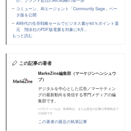
コミューン、AIエージェント「Community Sage」ベー
タ版を公開
AI時代の生存戦略セールでビジネス書が40％ポイント還
元 翔泳社のPDF版電書を対象に8月...
もっと読む
この記事の著者
MarkeZine編集部（マーケジンヘンシュウ
ブ）
デジタルを中心とした広告／マーケティン
グの最新動向を発信する専門メディアの編
集部です。
※プロフィールは、執筆時点、または直近の記事の寄稿時点で
の内容です
この著者の最近の執筆記事