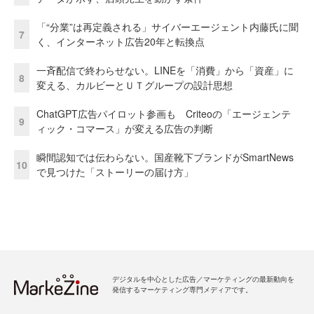
「“分業”は再定義される」サイバーエージェント内藤氏に聞
7
く、インターネット広告20年と転換点
一斉配信で終わらせない。LINEを「消費」から「資産」に
8
変える、カルビーとＵＴグループの設計思想
ChatGPT広告パイロット参画も Criteoの「エージェンテ
9
ィック・コマース」が変える広告の判断
瞬間認知では伝わらない。国産靴下ブランドがSmartNews
10
で見つけた「ストーリーの届け方」
デジタルを中心とした広告／マーケティングの最新動向を
発信するマーケティング専門メディアです。