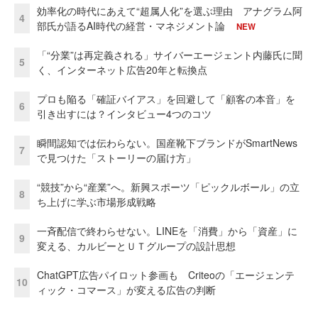
効率化の時代にあえて“超属人化”を選ぶ理由 アナグラム阿
4
部氏が語るAI時代の経営・マネジメント論
NEW
「“分業”は再定義される」サイバーエージェント内藤氏に聞
5
く、インターネット広告20年と転換点
プロも陥る「確証バイアス」を回避して「顧客の本音」を
6
引き出すには？インタビュー4つのコツ
瞬間認知では伝わらない。国産靴下ブランドがSmartNews
7
で見つけた「ストーリーの届け方」
“競技”から“産業”へ。新興スポーツ「ピックルボール」の立
8
ち上げに学ぶ市場形成戦略
一斉配信で終わらせない。LINEを「消費」から「資産」に
9
変える、カルビーとＵＴグループの設計思想
ChatGPT広告パイロット参画も Criteoの「エージェンテ
10
ィック・コマース」が変える広告の判断