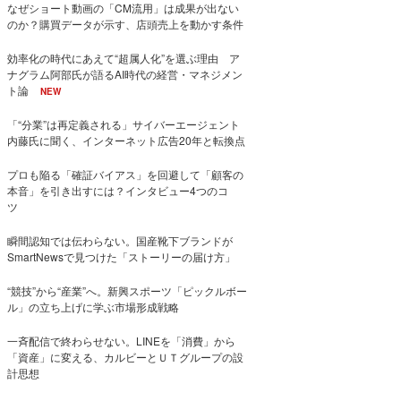
なぜショート動画の「CM流用」は成果が出ない
のか？購買データが示す、店頭売上を動かす条件
効率化の時代にあえて“超属人化”を選ぶ理由 ア
ナグラム阿部氏が語るAI時代の経営・マネジメン
ト論
NEW
「“分業”は再定義される」サイバーエージェント
内藤氏に聞く、インターネット広告20年と転換点
プロも陥る「確証バイアス」を回避して「顧客の
本音」を引き出すには？インタビュー4つのコ
ツ
瞬間認知では伝わらない。国産靴下ブランドが
SmartNewsで見つけた「ストーリーの届け方」
“競技”から“産業”へ。新興スポーツ「ピックルボー
ル」の立ち上げに学ぶ市場形成戦略
一斉配信で終わらせない。LINEを「消費」から
「資産」に変える、カルビーとＵＴグループの設
計思想