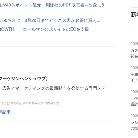
書が40％ポイント還元 翔泳社のPDF版電書を対象に8
新
本が50％オフ 8月20日までビジネス書がお得に買え...
GROWTH」、コールマン公式サイトのECを支援
2026
カス
闘会
2026
実務
部（マーケジンヘンシュウブ）
イノ
た広告／マーケティングの最新動向を発信する専門メデ
2026
「何
、または直近の記事の寄稿時点での内容です
設計
筆記事
2026
ヤシ
に復