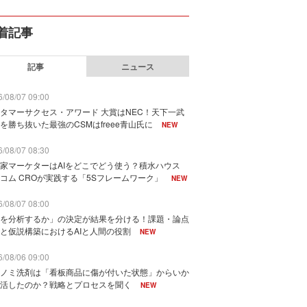
着記事
記事
ニュース
/08/07 09:00
タマーサクセス・アワード 大賞はNEC！天下一武
を勝ち抜いた最強のCSMはfreee青山氏に
NEW
/08/07 08:30
家マーケターはAIをどこでどう使う？積水ハウス
コム CROが実践する「5Sフレームワーク」
NEW
/08/07 08:00
を分析するか」の決定が結果を分ける！課題・論点
と仮説構築におけるAIと人間の役割
NEW
/08/06 09:00
ノミ洗剤は「看板商品に傷が付いた状態」からいか
活したのか？戦略とプロセスを聞く
NEW