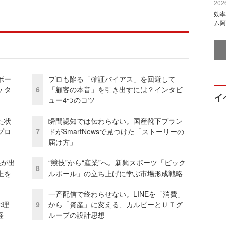
2026
効率
ム阿
ボー
プロも陥る「確証バイアス」を回避して
ケタ
6
「顧客の本音」を引き出すには？インタビ
イ
ュー4つのコツ
た状
瞬間認知では伝わらない。国産靴下ブラン
プロ
7
ドがSmartNewsで見つけた「ストーリーの
届け方」
果が出
“競技”から“産業”へ。新興スポーツ「ピック
8
上を
ルボール」の立ち上げに学ぶ市場形成戦略
一斉配信で終わらせない。LINEを「消費」
ぶ理
9
から「資産」に変える、カルビーとＵＴグ
経
ループの設計思想