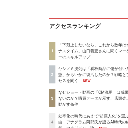
アクセスランキング
「下剋上したいなら、これから数年は
1
ナスタイム」山口義宏さんに聞くマー
ーのスキルアップ
ヤシノミ洗剤は「看板商品に傷が付い
2
態」からいかに復活したのか？戦略と
セスを聞く
NEW
なぜショート動画の「CM流用」は成
3
ないのか？購買データが示す、店頭売
動かす条件
効率化の時代にあえて“超属人化”を選
4
由 アナグラム阿部氏が語るAI時代の
営・マネジメント論