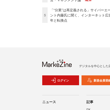
NEW
「“分業”は再定義される」サイバーエ
5
ント内藤氏に聞く、インターネット広告
年と転換点
デジタルを中心とした
ログイン
新規会員登
ニュース
記事
DX