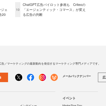
ChatGPT広告パイロット参画も Criteoの
ージェ
10
「エージェンティック・コマース」が変え
20
る広告の判断
広告／マーケティングの最新動向を発信するマーケティング専門メディアです。
メールバックナンバー
広
録
イベント
インタビュー
MarkeZine Day