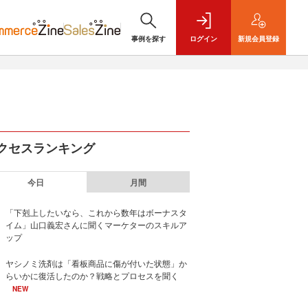
事例を探す
ログイン
新規
会員登録
クセスランキング
今日
月間
「下剋上したいなら、これから数年はボーナスタ
イム」山口義宏さんに聞くマーケターのスキルア
ップ
ヤシノミ洗剤は「看板商品に傷が付いた状態」か
らいかに復活したのか？戦略とプロセスを聞く
NEW