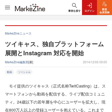
新規
事例を探す
ログイン
会員登録
MarkeZineニュース
ツイキャス、独自プラットフォーム
展開とInstagram 対応を開始
MarkeZine編集部
[著]
2014/12/05 09:00
動画
ソーシャル
モイ提供のツイキャス（正式名称TwitCasting）は、ス
マートフォンから動画を配信する、ライブ配信コミュニ
ティ。24歳以下の若年層を中心にユーザーを拡大し、現
在800万人以上の登録ユーザーを抱えている。これまで