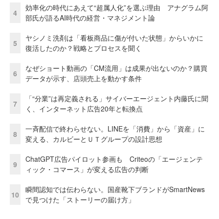
効率化の時代にあえて“超属人化”を選ぶ理由 アナグラム阿
4
部氏が語るAI時代の経営・マネジメント論
ヤシノミ洗剤は「看板商品に傷が付いた状態」からいかに
5
復活したのか？戦略とプロセスを聞く
なぜショート動画の「CM流用」は成果が出ないのか？購買
6
データが示す、店頭売上を動かす条件
「“分業”は再定義される」サイバーエージェント内藤氏に聞
7
く、インターネット広告20年と転換点
一斉配信で終わらせない。LINEを「消費」から「資産」に
8
変える、カルビーとＵＴグループの設計思想
ChatGPT広告パイロット参画も Criteoの「エージェンテ
9
ィック・コマース」が変える広告の判断
瞬間認知では伝わらない。国産靴下ブランドがSmartNews
10
で見つけた「ストーリーの届け方」