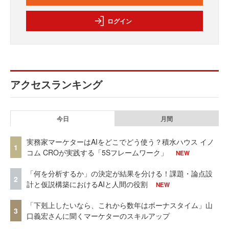
ログイン
アクセスランキング
今日
月間
実務家マーケターはAIをどこでどう使う？積水ハウス イノ
1
コム CROが実践する「5Sフレームワーク」
NEW
「何を分析するか」の決定が結果を分ける！課題・論点設
2
計と仮説構築におけるAIと人間の役割
NEW
「下剋上したいなら、これから数年はボーナスタイム」山
3
口義宏さんに聞くマーケターのスキルアップ