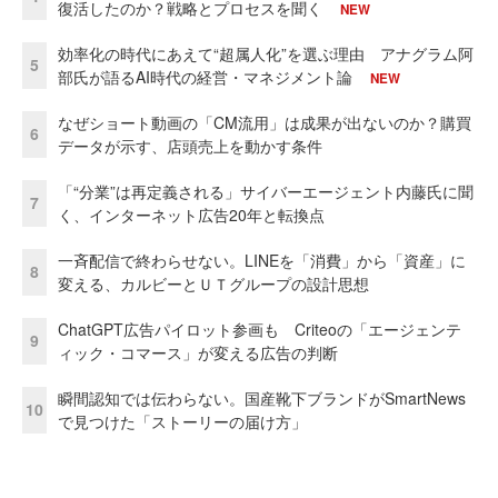
復活したのか？戦略とプロセスを聞く
NEW
効率化の時代にあえて“超属人化”を選ぶ理由 アナグラム阿
5
部氏が語るAI時代の経営・マネジメント論
NEW
なぜショート動画の「CM流用」は成果が出ないのか？購買
6
データが示す、店頭売上を動かす条件
「“分業”は再定義される」サイバーエージェント内藤氏に聞
7
く、インターネット広告20年と転換点
一斉配信で終わらせない。LINEを「消費」から「資産」に
8
変える、カルビーとＵＴグループの設計思想
ChatGPT広告パイロット参画も Criteoの「エージェンテ
9
ィック・コマース」が変える広告の判断
瞬間認知では伝わらない。国産靴下ブランドがSmartNews
10
で見つけた「ストーリーの届け方」