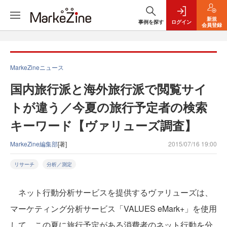
新規
事例を探す
ログイン
会員登録
MarkeZineニュース
国内旅行派と海外旅行派で閲覧サイ
トが違う／今夏の旅行予定者の検索
キーワード【ヴァリューズ調査】
MarkeZine編集部
[著]
2015/07/16 19:00
リサーチ
分析／測定
ネット行動分析サービスを提供するヴァリューズは、
マーケティング分析サービス「VALUES eMark+」を使用
して、この夏に旅行予定がある消費者のネット行動を分