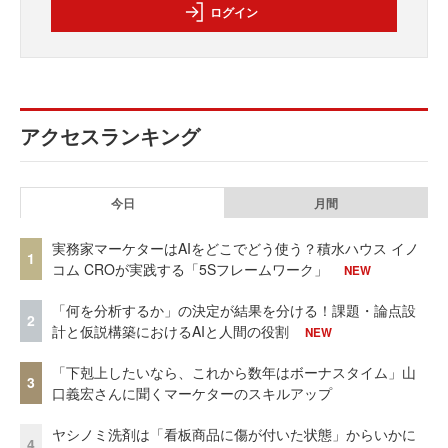
ログイン
アクセスランキング
今日
月間
実務家マーケターはAIをどこでどう使う？積水ハウス イノ
1
コム CROが実践する「5Sフレームワーク」
NEW
「何を分析するか」の決定が結果を分ける！課題・論点設
2
計と仮説構築におけるAIと人間の役割
NEW
「下剋上したいなら、これから数年はボーナスタイム」山
3
口義宏さんに聞くマーケターのスキルアップ
ヤシノミ洗剤は「看板商品に傷が付いた状態」からいかに
4