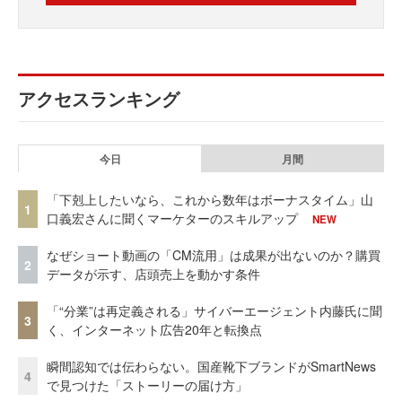
アクセスランキング
今日
月間
「下剋上したいなら、これから数年はボーナスタイム」山
1
口義宏さんに聞くマーケターのスキルアップ
NEW
なぜショート動画の「CM流用」は成果が出ないのか？購買
2
データが示す、店頭売上を動かす条件
「“分業”は再定義される」サイバーエージェント内藤氏に聞
3
く、インターネット広告20年と転換点
瞬間認知では伝わらない。国産靴下ブランドがSmartNews
4
で見つけた「ストーリーの届け方」