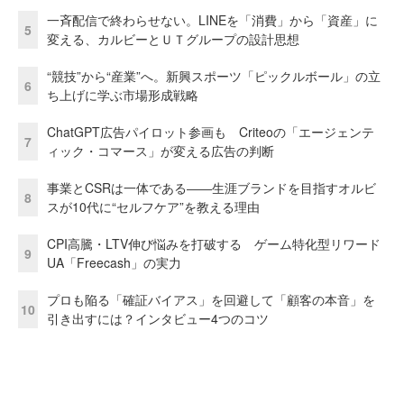
一斉配信で終わらせない。LINEを「消費」から「資産」に
5
変える、カルビーとＵＴグループの設計思想
“競技”から“産業”へ。新興スポーツ「ピックルボール」の立
6
ち上げに学ぶ市場形成戦略
ChatGPT広告パイロット参画も Criteoの「エージェンテ
7
ィック・コマース」が変える広告の判断
事業とCSRは一体である――生涯ブランドを目指すオルビ
8
スが10代に“セルフケア”を教える理由
CPI高騰・LTV伸び悩みを打破する ゲーム特化型リワード
9
UA「Freecash」の実力
プロも陥る「確証バイアス」を回避して「顧客の本音」を
10
引き出すには？インタビュー4つのコツ