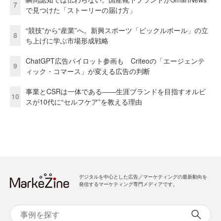
7
で見つけた「ストーリーの届け方」
“競技”から“産業”へ。新興スポーツ「ピックルボール」の立
8
ち上げに学ぶ市場形成戦略
ChatGPT広告パイロット参画も Criteoの「エージェンテ
9
ィック・コマース」が変える広告の判断
事業とCSRは一体である――生涯ブランドを目指すオルビ
10
スが10代に“セルフケア”を教える理由
デジタルを中心とした広告／マーケティングの最新動向を
発信するマーケティング専門メディアです。