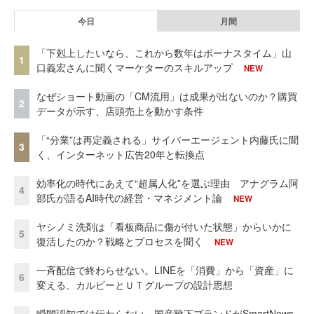
今日
月間
「下剋上したいなら、これから数年はボーナスタイム」山
1
口義宏さんに聞くマーケターのスキルアップ
NEW
なぜショート動画の「CM流用」は成果が出ないのか？購買
2
データが示す、店頭売上を動かす条件
「“分業”は再定義される」サイバーエージェント内藤氏に聞
3
く、インターネット広告20年と転換点
効率化の時代にあえて“超属人化”を選ぶ理由 アナグラム阿
4
部氏が語るAI時代の経営・マネジメント論
NEW
ヤシノミ洗剤は「看板商品に傷が付いた状態」からいかに
5
復活したのか？戦略とプロセスを聞く
NEW
一斉配信で終わらせない。LINEを「消費」から「資産」に
6
変える、カルビーとＵＴグループの設計思想
瞬間認知では伝わらない。国産靴下ブランドがSmartNews