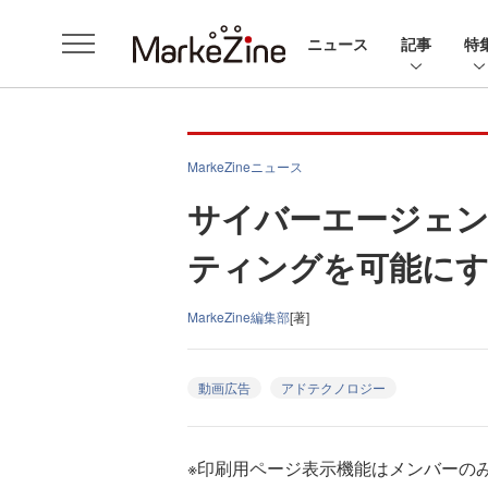
ニュース
記事
特
MarkeZineニュース
サイバーエージェン
ティングを可能に
MarkeZine編集部
[著]
動画広告
アドテクノロジー
※印刷用ページ表示機能はメンバーの