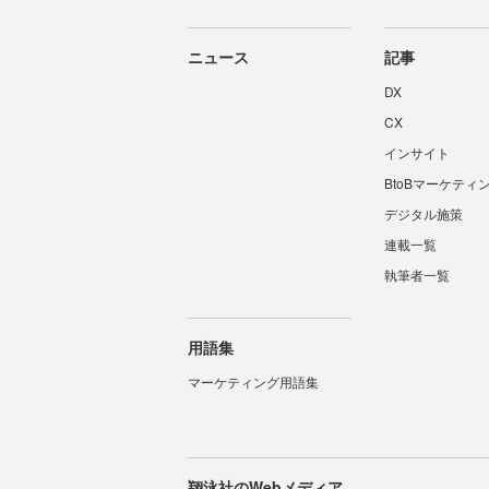
ニュース
記事
DX
CX
インサイト
BtoBマーケティ
デジタル施策
連載一覧
執筆者一覧
用語集
マーケティング用語集
翔泳社のWebメディア