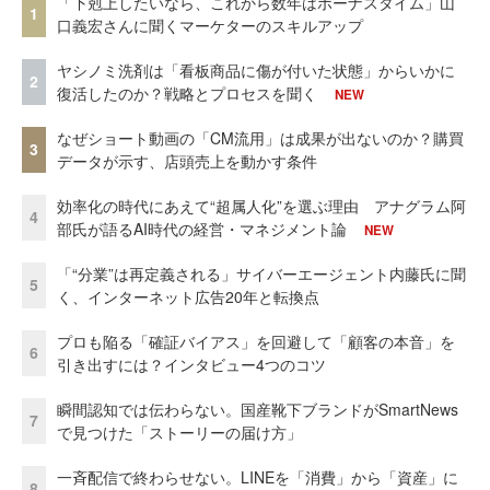
「下剋上したいなら、これから数年はボーナスタイム」山
1
口義宏さんに聞くマーケターのスキルアップ
ヤシノミ洗剤は「看板商品に傷が付いた状態」からいかに
2
復活したのか？戦略とプロセスを聞く
NEW
なぜショート動画の「CM流用」は成果が出ないのか？購買
3
データが示す、店頭売上を動かす条件
効率化の時代にあえて“超属人化”を選ぶ理由 アナグラム阿
4
部氏が語るAI時代の経営・マネジメント論
NEW
「“分業”は再定義される」サイバーエージェント内藤氏に聞
5
く、インターネット広告20年と転換点
プロも陥る「確証バイアス」を回避して「顧客の本音」を
6
引き出すには？インタビュー4つのコツ
瞬間認知では伝わらない。国産靴下ブランドがSmartNews
7
で見つけた「ストーリーの届け方」
一斉配信で終わらせない。LINEを「消費」から「資産」に
8