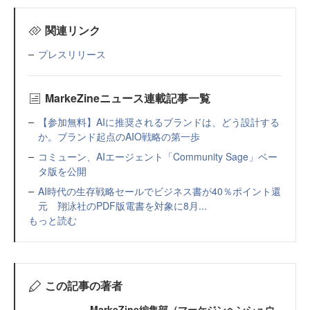
関連リンク
プレスリリース
MarkeZineニュース連載記事一覧
【参加無料】AIに推奨されるブランドは、どう設計する
か。ブランド起点のAIO戦略の第一歩
コミューン、AIエージェント「Community Sage」ベー
タ版を公開
AI時代の生存戦略セールでビジネス書が40％ポイント還
元 翔泳社のPDF版電書を対象に8月...
もっと読む
この記事の著者
MarkeZine編集部（マーケジンヘンシュウ