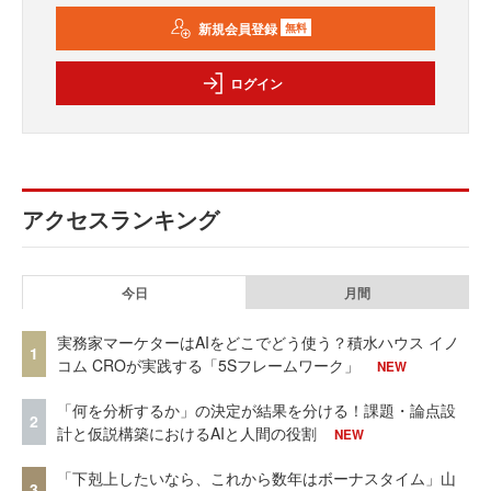
新規会員登録
無料
ログイン
アクセスランキング
今日
月間
実務家マーケターはAIをどこでどう使う？積水ハウス イノ
1
コム CROが実践する「5Sフレームワーク」
NEW
「何を分析するか」の決定が結果を分ける！課題・論点設
2
計と仮説構築におけるAIと人間の役割
NEW
「下剋上したいなら、これから数年はボーナスタイム」山
3