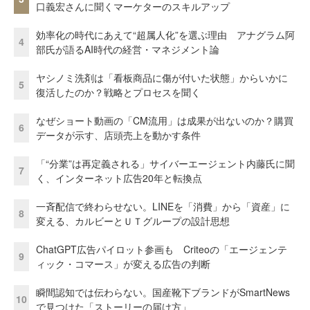
口義宏さんに聞くマーケターのスキルアップ
効率化の時代にあえて“超属人化”を選ぶ理由 アナグラム阿
4
部氏が語るAI時代の経営・マネジメント論
ヤシノミ洗剤は「看板商品に傷が付いた状態」からいかに
5
復活したのか？戦略とプロセスを聞く
なぜショート動画の「CM流用」は成果が出ないのか？購買
6
データが示す、店頭売上を動かす条件
「“分業”は再定義される」サイバーエージェント内藤氏に聞
7
く、インターネット広告20年と転換点
一斉配信で終わらせない。LINEを「消費」から「資産」に
8
変える、カルビーとＵＴグループの設計思想
ChatGPT広告パイロット参画も Criteoの「エージェンテ
9
ィック・コマース」が変える広告の判断
瞬間認知では伝わらない。国産靴下ブランドがSmartNews
10
で見つけた「ストーリーの届け方」