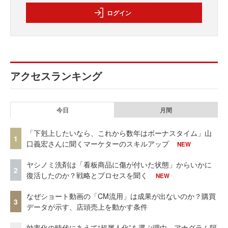
ログイン
アクセスランキング
今日
月間
「下剋上したいなら、これから数年はボーナスタイム」山
1
口義宏さんに聞くマーケターのスキルアップ
NEW
ヤシノミ洗剤は「看板商品に傷が付いた状態」からいかに
2
復活したのか？戦略とプロセスを聞く
NEW
なぜショート動画の「CM流用」は成果が出ないのか？購買
3
データが示す、店頭売上を動かす条件
効率化の時代にあえて“超属人化”を選ぶ理由 アナグラム阿