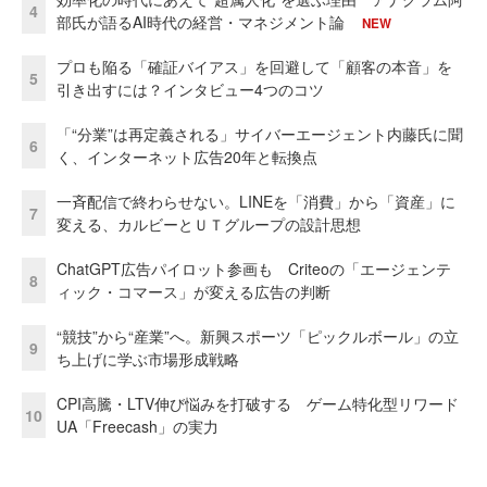
4
部氏が語るAI時代の経営・マネジメント論
NEW
プロも陥る「確証バイアス」を回避して「顧客の本音」を
5
引き出すには？インタビュー4つのコツ
「“分業”は再定義される」サイバーエージェント内藤氏に聞
6
く、インターネット広告20年と転換点
一斉配信で終わらせない。LINEを「消費」から「資産」に
7
変える、カルビーとＵＴグループの設計思想
ChatGPT広告パイロット参画も Criteoの「エージェンテ
8
ィック・コマース」が変える広告の判断
“競技”から“産業”へ。新興スポーツ「ピックルボール」の立
9
ち上げに学ぶ市場形成戦略
CPI高騰・LTV伸び悩みを打破する ゲーム特化型リワード
10
UA「Freecash」の実力