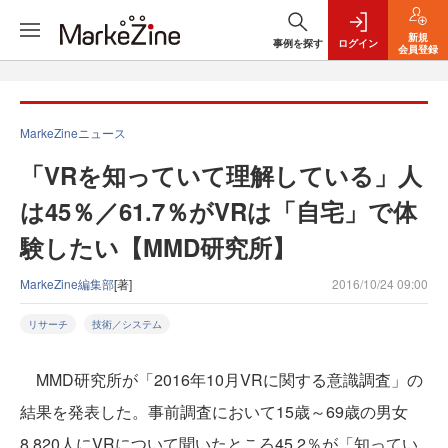
新規
事例を探す
ログイン
会員登録
MarkeZineニュース
「VRを知っていて理解している」人
は45％／61.7％がVRは「自宅」で体
験したい【MMD研究所】
MarkeZine編集部
[著]
2016/10/24 09:00
リサーチ
技術／システム
MMD研究所が「2016年10月VRに関する意識調査」の
結果を発表した。事前調査において15歳～69歳の男女
8,820人にVRについて聞いたところ45.2％が「知ってい