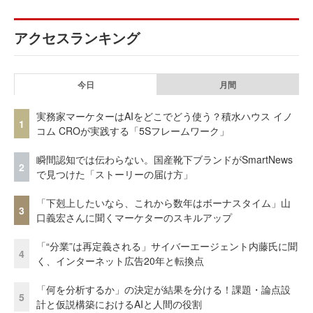
アクセスランキング
今日
月間
実務家マーケターはAIをどこでどう使う？積水ハウス イノ
1
コム CROが実践する「5Sフレームワーク」
瞬間認知では伝わらない。国産靴下ブランドがSmartNews
2
で見つけた「ストーリーの届け方」
「下剋上したいなら、これから数年はボーナスタイム」山
3
口義宏さんに聞くマーケターのスキルアップ
「“分業”は再定義される」サイバーエージェント内藤氏に聞
4
く、インターネット広告20年と転換点
「何を分析するか」の決定が結果を分ける！課題・論点設
5
計と仮説構築におけるAIと人間の役割