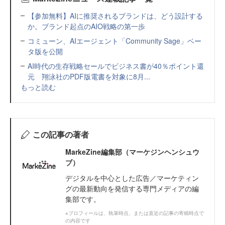
【参加無料】AIに推奨されるブランドは、どう設計する
か。ブランド起点のAIO戦略の第一歩
コミューン、AIエージェント「Community Sage」ベー
タ版を公開
AI時代の生存戦略セールでビジネス書が40％ポイント還
元 翔泳社のPDF版電書を対象に8月...
もっと読む
この記事の著者
MarkeZine編集部（マーケジンヘンシュウ
ブ）
デジタルを中心とした広告／マーケティン
グの最新動向を発信する専門メディアの編
集部です。
※プロフィールは、執筆時点、または直近の記事の寄稿時点で
の内容です