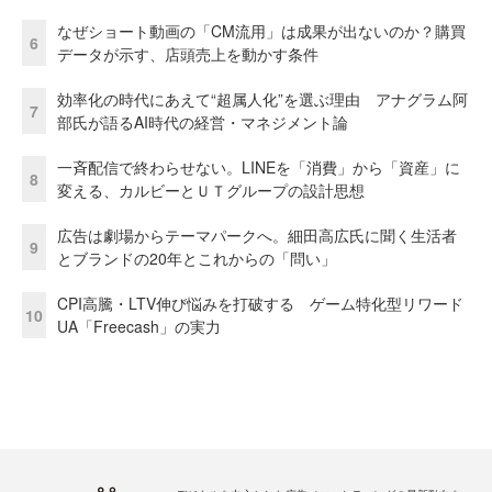
なぜショート動画の「CM流用」は成果が出ないのか？購買
6
データが示す、店頭売上を動かす条件
効率化の時代にあえて“超属人化”を選ぶ理由 アナグラム阿
7
部氏が語るAI時代の経営・マネジメント論
一斉配信で終わらせない。LINEを「消費」から「資産」に
8
変える、カルビーとＵＴグループの設計思想
広告は劇場からテーマパークへ。細田高広氏に聞く生活者
9
とブランドの20年とこれからの「問い」
CPI高騰・LTV伸び悩みを打破する ゲーム特化型リワード
10
UA「Freecash」の実力