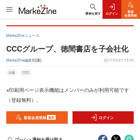
新規
事例を探す
ログイン
会員登録
MarkeZineニュース
CCCグループ、徳間書店を子会社化
MarkeZine編集部
[著]
2017/03/21 13:35
出版
CCC
※印刷用ページ表示機能はメンバーのみが利用可能です
（登録無料）。
新規会員登録
ログイン
無料
プッシュ通知を受け取る