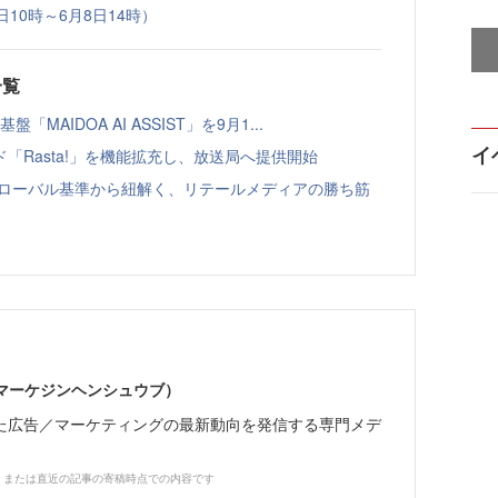
10時～6月8日14時）
一覧
「MAIDOA AI ASSIST」を9月1...
イ
「Rasta!」を機能拡充し、放送局へ提供開始
のグローバル基準から紐解く、リテールメディアの勝ち筋
部（マーケジンヘンシュウブ）
た広告／マーケティングの最新動向を発信する専門メデ
、または直近の記事の寄稿時点での内容です