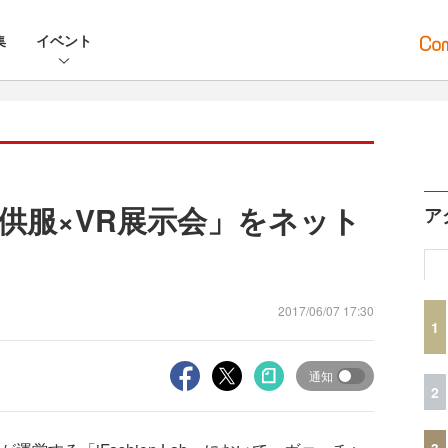
集
イベント
、「子供服×VR展示会」をネット
ア
2017/06/07 17:30
1
通知
2
3