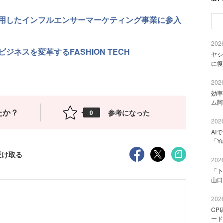
用したインフルエンサーマーケティング事業に参入
2026
ネスを変革するFASHION TECH
ヤシ
に復
2026
効率
ム阿
たか？
参考になった
0
2026
AI
「Y
受け取る
2026
「下
山口
2026
CP
ード