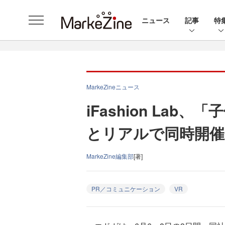
ニュース
記事
特
MarkeZineニュース
iFashion Lab
とリアルで同時開催
MarkeZine編集部
[著]
PR／コミュニケーション
VR