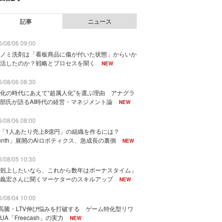
記事
ニュース
/08/06 09:00
ノミ洗剤は「看板商品に傷が付いた状態」からいか
活したのか？戦略とプロセスを聞く
NEW
/08/06 08:30
化の時代にあえて“超属人化”を選ぶ理由 アナグラ
部氏が語るAI時代の経営・マネジメント論
NEW
/08/06 08:00
で「1人あたり売上8億円」の組織を作るには？
unth」展開のAiロボティクス、急成長の裏側
NEW
/08/05 10:30
剋上したいなら、これから数年はボーナスタイム」
義宏さんに聞くマーケターのスキルアップ
NEW
/08/04 10:00
I高騰・LTV伸び悩みを打破する ゲーム特化型リワ
UA「Freecash」の実力
NEW