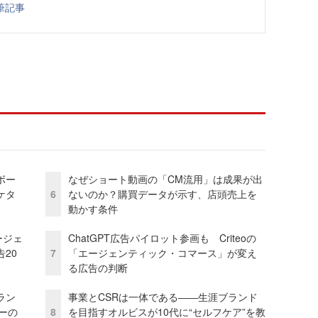
筆記事
ボー
なぜショート動画の「CM流用」は成果が出
ケタ
6
ないのか？購買データが示す、店頭売上を
動かす条件
ージェ
ChatGPT広告パイロット参画も Criteoの
20
7
「エージェンティック・コマース」が変え
る広告の判断
ラン
事業とCSRは一体である――生涯ブランド
リーの
8
を目指すオルビスが10代に“セルフケア”を教