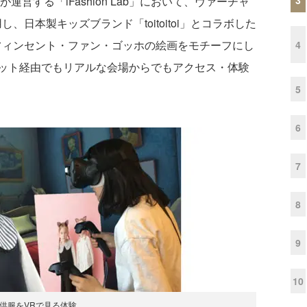
営する「iFashion Lab」において、ヴァーチャ
、日本製キッズブランド「toitoitoi」とコラボした
フィンセント・ファン・ゴッホの絵画をモチーフにし
4
ット経由でもリアルな会場からでもアクセス・体験
5
6
7
8
9
10
供服をVRで見る体験