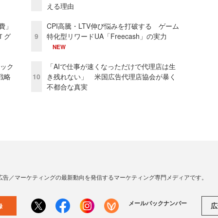
える理由
費」
CPI高騰・LTV伸び悩みを打破する ゲーム
Ｔグ
9
特化型リワードUA「Freecash」の実力
NEW
ピック
「AIで仕事が速くなっただけで代理店は生
戦略
10
き残れない」 米国広告代理店協会が暴く
不都合な真実
広告／マーケティングの最新動向を発信するマーケティング専門メディアです。
メールバックナンバー
広
録