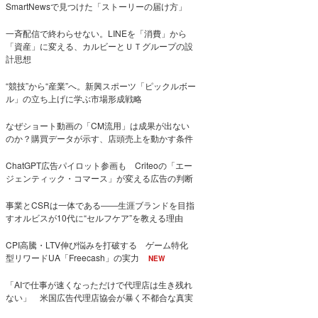
SmartNewsで見つけた「ストーリーの届け方」
一斉配信で終わらせない。LINEを「消費」から
「資産」に変える、カルビーとＵＴグループの設
計思想
“競技”から“産業”へ。新興スポーツ「ピックルボー
ル」の立ち上げに学ぶ市場形成戦略
なぜショート動画の「CM流用」は成果が出ない
のか？購買データが示す、店頭売上を動かす条件
ChatGPT広告パイロット参画も Criteoの「エー
ジェンティック・コマース」が変える広告の判断
事業とCSRは一体である――生涯ブランドを目指
すオルビスが10代に“セルフケア”を教える理由
CPI高騰・LTV伸び悩みを打破する ゲーム特化
型リワードUA「Freecash」の実力
NEW
「AIで仕事が速くなっただけで代理店は生き残れ
ない」 米国広告代理店協会が暴く不都合な真実