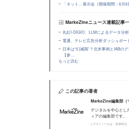
「ネット」展示会（開催期間：6月6日
MarkeZineニュース連載記事
丸紅I-DIGIO、LLMによるデータ分析基盤
電通、テレビ広告分析ダッシュボード
日本は“幻滅期”？北米事例とIAB
【参...
もっと読む
この記事の著者
MarkeZine編集
デジタルを中心とし
ィアの編集部です。
※プロフィールは、執筆時点