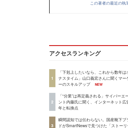
この著者の最近の執
アクセスランキング
「下剋上したいなら、これから数年は
1
ナスタイム」山口義宏さんに聞くマー
ーのスキルアップ
NEW
「“分業”は再定義される」サイバーエ
2
ント内藤氏に聞く、インターネット広告
年と転換点
瞬間認知では伝わらない。国産靴下ブ
3
ドがSmartNewsで見つけた「ストー