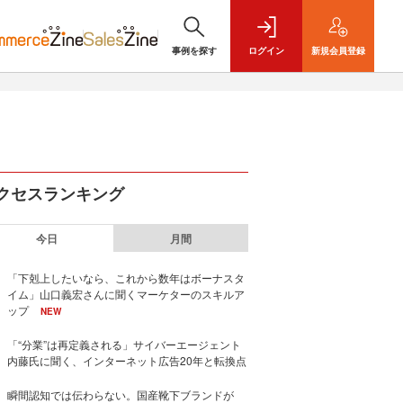
事例を探す
ログイン
新規
会員登録
クセスランキング
今日
月間
「下剋上したいなら、これから数年はボーナスタ
イム」山口義宏さんに聞くマーケターのスキルア
ップ
NEW
「“分業”は再定義される」サイバーエージェント
内藤氏に聞く、インターネット広告20年と転換点
瞬間認知では伝わらない。国産靴下ブランドが