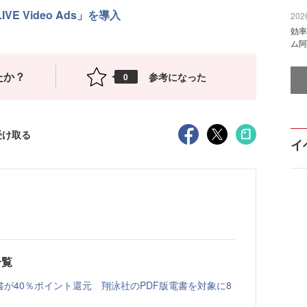
VE Video Ads」を導入
2026
効率
ム阿
たか？
参考になった
0
受け取る
イ
一覧
書が40％ポイント還元 翔泳社のPDF版電書を対象に8