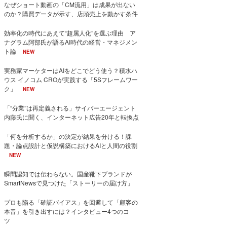
なぜショート動画の「CM流用」は成果が出ない
のか？購買データが示す、店頭売上を動かす条件
効率化の時代にあえて“超属人化”を選ぶ理由 ア
ナグラム阿部氏が語るAI時代の経営・マネジメン
ト論
NEW
実務家マーケターはAIをどこでどう使う？積水ハ
ウス イノコム CROが実践する「5Sフレームワー
ク」
NEW
「“分業”は再定義される」サイバーエージェント
内藤氏に聞く、インターネット広告20年と転換点
「何を分析するか」の決定が結果を分ける！課
題・論点設計と仮説構築におけるAIと人間の役割
NEW
瞬間認知では伝わらない。国産靴下ブランドが
SmartNewsで見つけた「ストーリーの届け方」
プロも陥る「確証バイアス」を回避して「顧客の
本音」を引き出すには？インタビュー4つのコ
ツ