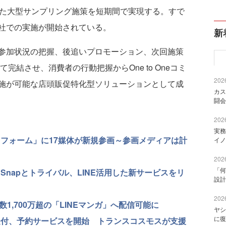
った大型サンプリング施策を短期間で実現する。すで
社での実施が開始されている。
新
参加状況の把握、後追いプロモーション、次回施策
完結させ、消費者の行動把握からOne to Oneコミ
2026
施が可能な店頭販促特化型ソリューションとして成
カス
闘会
2026
実務
トフォーム」に17媒体が新規参画～参画メディアは計
イノ
2026
「何
napとトライバル、LINE活用した新サービスをリ
設計
2026
プリDL数1,700万超の「LINEマンガ」へ配信可能に
ヤシ
に復
文受付、予約サービスを開始 トランスコスモスが支援