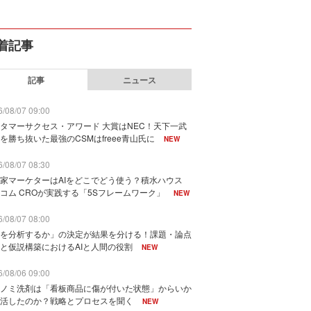
着記事
記事
ニュース
/08/07 09:00
タマーサクセス・アワード 大賞はNEC！天下一武
を勝ち抜いた最強のCSMはfreee青山氏に
NEW
/08/07 08:30
家マーケターはAIをどこでどう使う？積水ハウス
コム CROが実践する「5Sフレームワーク」
NEW
/08/07 08:00
を分析するか」の決定が結果を分ける！課題・論点
と仮説構築におけるAIと人間の役割
NEW
/08/06 09:00
ノミ洗剤は「看板商品に傷が付いた状態」からいか
活したのか？戦略とプロセスを聞く
NEW