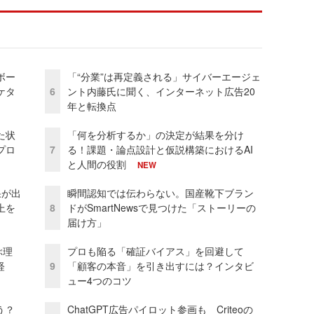
ボー
「“分業”は再定義される」サイバーエージェ
ケタ
6
ント内藤氏に聞く、インターネット広告20
年と転換点
た状
「何を分析するか」の決定が結果を分け
プロ
7
る！課題・論点設計と仮説構築におけるAI
と人間の役割
NEW
果が出
瞬間認知では伝わらない。国産靴下ブラン
上を
8
ドがSmartNewsで見つけた「ストーリーの
届け方」
ぶ理
プロも陥る「確証バイアス」を回避して
経
9
「顧客の本音」を引き出すには？インタビ
ュー4つのコツ
う？
ChatGPT広告パイロット参画も Criteoの