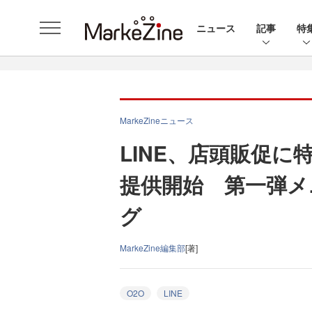
ニュース
記事
特
MarkeZineニュース
LINE、店頭販促
提供開始 第一弾メ
グ
MarkeZine編集部
[著]
O2O
LINE