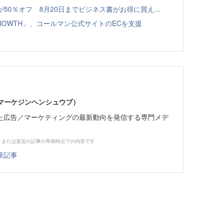
本が50％オフ 8月20日までビジネス書がお得に買え...
GROWTH」、コールマン公式サイトのECを支援
部（マーケジンヘンシュウブ）
た広告／マーケティングの最新動向を発信する専門メデ
、または直近の記事の寄稿時点での内容です
筆記事