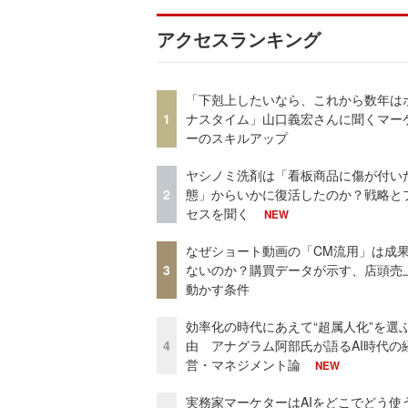
アクセスランキング
「下剋上したいなら、これから数年は
1
ナスタイム」山口義宏さんに聞くマー
ーのスキルアップ
ヤシノミ洗剤は「看板商品に傷が付い
2
態」からいかに復活したのか？戦略と
セスを聞く
NEW
なぜショート動画の「CM流用」は成
3
ないのか？購買データが示す、店頭売
動かす条件
効率化の時代にあえて“超属人化”を選
4
由 アナグラム阿部氏が語るAI時代の
営・マネジメント論
NEW
実務家マーケターはAIをどこでどう使