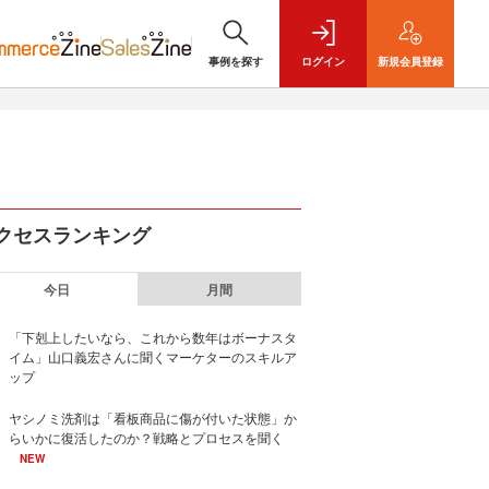
事例を探す
ログイン
新規
会員登録
クセスランキング
今日
月間
「下剋上したいなら、これから数年はボーナスタ
イム」山口義宏さんに聞くマーケターのスキルア
ップ
ヤシノミ洗剤は「看板商品に傷が付いた状態」か
らいかに復活したのか？戦略とプロセスを聞く
NEW