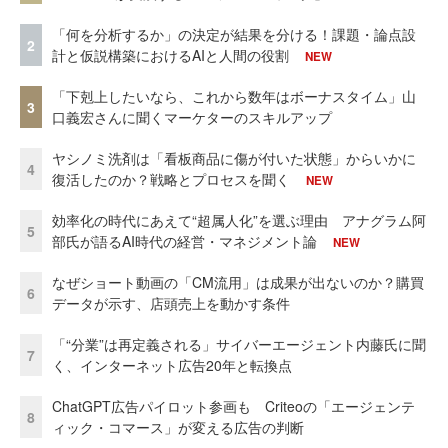
「何を分析するか」の決定が結果を分ける！課題・論点設
2
計と仮説構築におけるAIと人間の役割
NEW
「下剋上したいなら、これから数年はボーナスタイム」山
3
口義宏さんに聞くマーケターのスキルアップ
ヤシノミ洗剤は「看板商品に傷が付いた状態」からいかに
4
復活したのか？戦略とプロセスを聞く
NEW
効率化の時代にあえて“超属人化”を選ぶ理由 アナグラム阿
5
部氏が語るAI時代の経営・マネジメント論
NEW
なぜショート動画の「CM流用」は成果が出ないのか？購買
6
データが示す、店頭売上を動かす条件
「“分業”は再定義される」サイバーエージェント内藤氏に聞
7
く、インターネット広告20年と転換点
ChatGPT広告パイロット参画も Criteoの「エージェンテ
8
ィック・コマース」が変える広告の判断