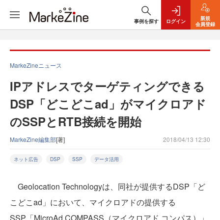
新規
事例を探す
ログイン
会員登録
MarkeZineニュース
IPアドレスでターゲティングできる
DSP「どこどこad」がマイクロアド
のSSPとRTB接続を開始
MarkeZine編集部
[著]
2018/04/13 12:30
ネット広告
DSP
SSP
データ活用
Geolocation Technologyは、同社が提供するDSP「ど
こどこad」において、マイクロアドの提供する
SSP「MicroAd COMPASS（マイクロアド コンパス）」