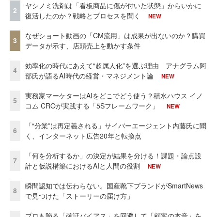
ヤシノミ洗剤は「看板商品に傷が付いた状態」からいかに
2
復活したのか？戦略とプロセスを聞く
NEW
なぜショート動画の「CM流用」は成果が出ないのか？購買
3
データが示す、店頭売上を動かす条件
効率化の時代にあえて“超属人化”を選ぶ理由 アナグラム阿
4
部氏が語るAI時代の経営・マネジメント論
NEW
実務家マーケターはAIをどこでどう使う？積水ハウス イノ
5
コム CROが実践する「5Sフレームワーク」
NEW
「“分業”は再定義される」サイバーエージェント内藤氏に聞
6
く、インターネット広告20年と転換点
「何を分析するか」の決定が結果を分ける！課題・論点設
7
計と仮説構築におけるAIと人間の役割
NEW
瞬間認知では伝わらない。国産靴下ブランドがSmartNews
8
で見つけた「ストーリーの届け方」
プロも陥る「確証バイアス」を回避して「顧客の本音」を