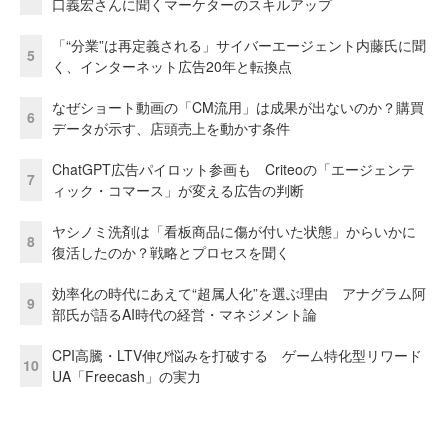
口義宏さんに聞くマーケターのスキルアップ
「“分業”は再定義される」サイバーエージェント内藤氏に聞
5
く、インターネット広告20年と転換点
なぜショート動画の「CM流用」は成果が出ないのか？購買
6
データが示す、店頭売上を動かす条件
ChatGPT広告パイロット参画も Criteoの「エージェンテ
7
ィック・コマース」が変える広告の判断
ヤシノミ洗剤は「看板商品に傷が付いた状態」からいかに
8
復活したのか？戦略とプロセスを聞く
効率化の時代にあえて“超属人化”を選ぶ理由 アナグラム阿
9
部氏が語るAI時代の経営・マネジメント論
CPI高騰・LTV伸び悩みを打破する ゲーム特化型リワード
10
UA「Freecash」の実力