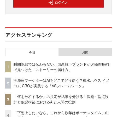
ログイン
アクセスランキング
今日
月間
瞬間認知では伝わらない。国産靴下ブランドがSmartNews
1
で見つけた「ストーリーの届け方」
実務家マーケターはAIをどこでどう使う？積水ハウス イノ
2
コム CROが実践する「5Sフレームワーク」
「何を分析するか」の決定が結果を分ける！課題・論点設
3
計と仮説構築におけるAIと人間の役割
「下剋上したいなら、これから数年はボーナスタイム」山
4