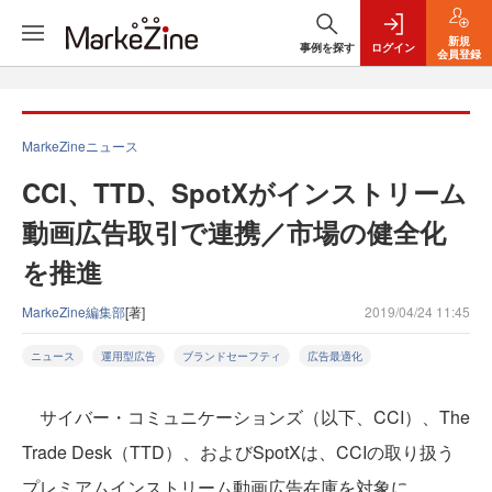
新規
事例を探す
ログイン
会員登録
MarkeZineニュース
CCI、TTD、SpotXがインストリーム
動画広告取引で連携／市場の健全化
を推進
MarkeZine編集部
[著]
2019/04/24 11:45
ニュース
運用型広告
ブランドセーフティ
広告最適化
サイバー・コミュニケーションズ（以下、CCI）、The
Trade Desk（TTD）、およびSpotXは、CCIの取り扱う
プレミアムインストリーム動画広告在庫を対象に、