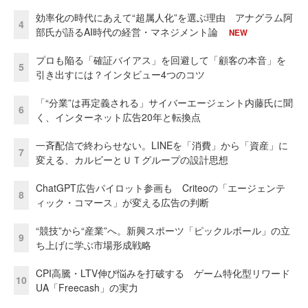
効率化の時代にあえて“超属人化”を選ぶ理由 アナグラム阿
4
部氏が語るAI時代の経営・マネジメント論
NEW
プロも陥る「確証バイアス」を回避して「顧客の本音」を
5
引き出すには？インタビュー4つのコツ
「“分業”は再定義される」サイバーエージェント内藤氏に聞
6
く、インターネット広告20年と転換点
一斉配信で終わらせない。LINEを「消費」から「資産」に
7
変える、カルビーとＵＴグループの設計思想
ChatGPT広告パイロット参画も Criteoの「エージェンテ
8
ィック・コマース」が変える広告の判断
“競技”から“産業”へ。新興スポーツ「ピックルボール」の立
9
ち上げに学ぶ市場形成戦略
CPI高騰・LTV伸び悩みを打破する ゲーム特化型リワード
10
UA「Freecash」の実力