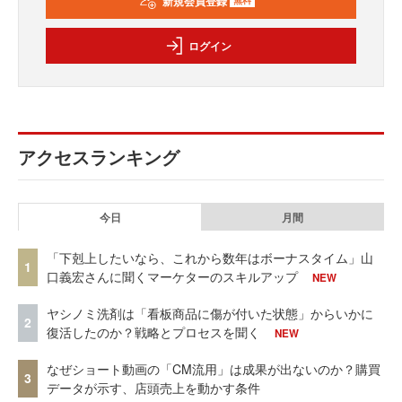
新規会員登録
無料
ログイン
アクセスランキング
今日
月間
「下剋上したいなら、これから数年はボーナスタイム」山
1
口義宏さんに聞くマーケターのスキルアップ
NEW
ヤシノミ洗剤は「看板商品に傷が付いた状態」からいかに
2
復活したのか？戦略とプロセスを聞く
NEW
なぜショート動画の「CM流用」は成果が出ないのか？購買
3
データが示す、店頭売上を動かす条件