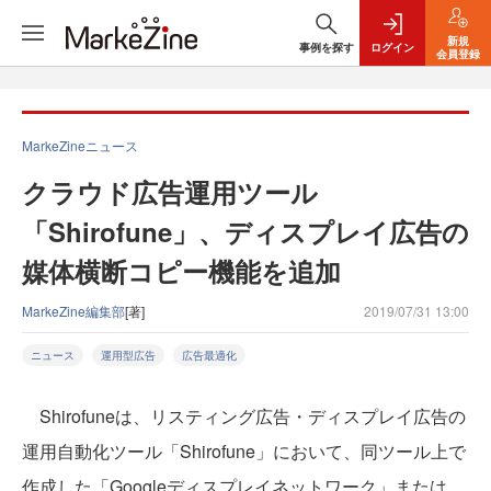
新規
事例を探す
ログイン
会員登録
MarkeZineニュース
クラウド広告運用ツール
「Shirofune」、ディスプレイ広告の
媒体横断コピー機能を追加
MarkeZine編集部
[著]
2019/07/31 13:00
ニュース
運用型広告
広告最適化
Shirofuneは、リスティング広告・ディスプレイ広告の
運用自動化ツール「Shirofune」において、同ツール上で
作成した「Googleディスプレイネットワーク」または