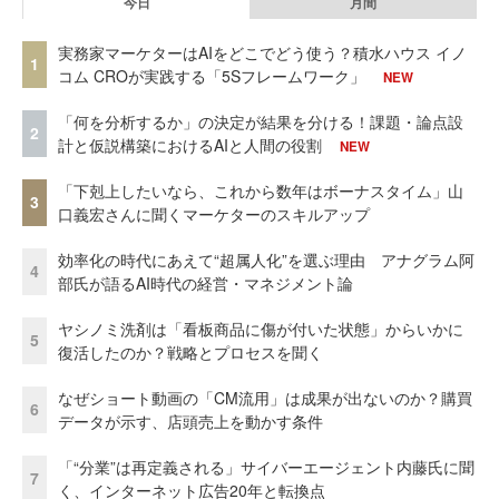
今日
月間
実務家マーケターはAIをどこでどう使う？積水ハウス イノ
1
コム CROが実践する「5Sフレームワーク」
NEW
「何を分析するか」の決定が結果を分ける！課題・論点設
2
計と仮説構築におけるAIと人間の役割
NEW
「下剋上したいなら、これから数年はボーナスタイム」山
3
口義宏さんに聞くマーケターのスキルアップ
効率化の時代にあえて“超属人化”を選ぶ理由 アナグラム阿
4
部氏が語るAI時代の経営・マネジメント論
ヤシノミ洗剤は「看板商品に傷が付いた状態」からいかに
5
復活したのか？戦略とプロセスを聞く
なぜショート動画の「CM流用」は成果が出ないのか？購買
6
データが示す、店頭売上を動かす条件
「“分業”は再定義される」サイバーエージェント内藤氏に聞
7
く、インターネット広告20年と転換点