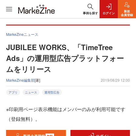
新規
事例を探す
ログイン
会員登録
MarkeZineニュース
JUBILEE WORKS、「TimeTree
Ads」の運用型広告プラットフォー
ムをリリース
MarkeZine編集部
[著]
2019/08/29 12:00
アプリ
ニュース
運用型広告
※印刷用ページ表示機能はメンバーのみが利用可能です
（登録無料）。
無料