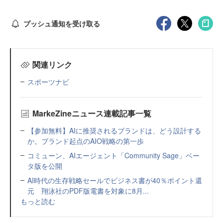
プッシュ通知を受け取る
関連リンク
スポーツナビ
MarkeZineニュース連載記事一覧
【参加無料】AIに推奨されるブランドは、どう設計する
か。ブランド起点のAIO戦略の第一歩
コミューン、AIエージェント「Community Sage」ベー
タ版を公開
AI時代の生存戦略セールでビジネス書が40％ポイント還
元 翔泳社のPDF版電書を対象に8月...
もっと読む