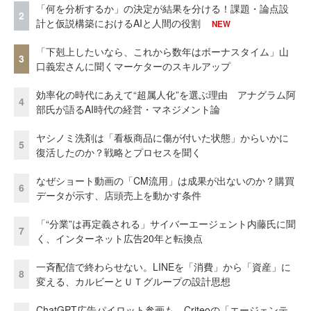
「何を分析するか」の決定が結果を分ける！課題・論点設
2
計と仮説構築におけるAIと人間の役割
NEW
「下剋上したいなら、これから数年はボーナスタイム」山
3
口義宏さんに聞くマーケターのスキルアップ
効率化の時代にあえて“超属人化”を選ぶ理由 アナグラム阿
4
部氏が語るAI時代の経営・マネジメント論
ヤシノミ洗剤は「看板商品に傷が付いた状態」からいかに
5
復活したのか？戦略とプロセスを聞く
なぜショート動画の「CM流用」は成果が出ないのか？購買
6
データが示す、店頭売上を動かす条件
「“分業”は再定義される」サイバーエージェント内藤氏に聞
7
く、インターネット広告20年と転換点
一斉配信で終わらせない。LINEを「消費」から「資産」に
8
変える、カルビーとＵＴグループの設計思想
ChatGPT広告パイロット参画も Criteoの「エージェンテ