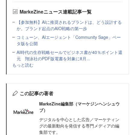
MarkeZineニュース連載記事一覧
【参加無料】AIに推奨されるブランドは、どう設計する
か。ブランド起点のAIO戦略の第一歩
コミューン、AIエージェント「Community Sage」ベー
タ版を公開
AI時代の生存戦略セールでビジネス書が40％ポイント還
元 翔泳社のPDF版電書を対象に8月...
もっと読む
この記事の著者
MarkeZine編集部（マーケジンヘンシュウ
ブ）
デジタルを中心とした広告／マーケティン
グの最新動向を発信する専門メディアの編
集部です。