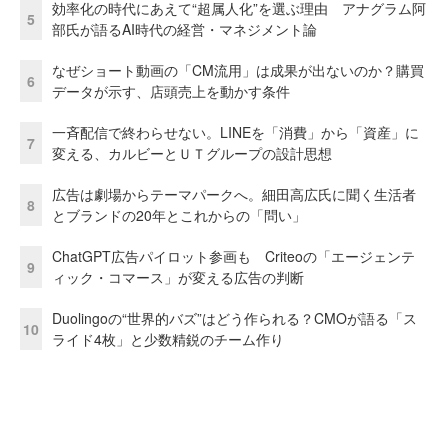
効率化の時代にあえて“超属人化”を選ぶ理由 アナグラム阿
5
部氏が語るAI時代の経営・マネジメント論
なぜショート動画の「CM流用」は成果が出ないのか？購買
6
データが示す、店頭売上を動かす条件
一斉配信で終わらせない。LINEを「消費」から「資産」に
7
変える、カルビーとＵＴグループの設計思想
広告は劇場からテーマパークへ。細田高広氏に聞く生活者
8
とブランドの20年とこれからの「問い」
ChatGPT広告パイロット参画も Criteoの「エージェンテ
9
ィック・コマース」が変える広告の判断
Duolingoの“世界的バズ”はどう作られる？CMOが語る「ス
10
ライド4枚」と少数精鋭のチーム作り