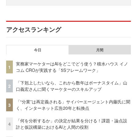
アクセスランキング
今日
月間
実務家マーケターはAIをどこでどう使う？積水ハウス イノ
1
コム CROが実践する「5Sフレームワーク」
「下剋上したいなら、これから数年はボーナスタイム」山
2
口義宏さんに聞くマーケターのスキルアップ
「“分業”は再定義される」サイバーエージェント内藤氏に聞
3
く、インターネット広告20年と転換点
「何を分析するか」の決定が結果を分ける！課題・論点設
4
計と仮説構築におけるAIと人間の役割