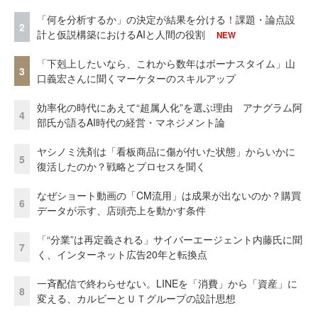
「何を分析するか」の決定が結果を分ける！課題・論点設
2
計と仮説構築におけるAIと人間の役割
NEW
「下剋上したいなら、これから数年はボーナスタイム」山
3
口義宏さんに聞くマーケターのスキルアップ
効率化の時代にあえて“超属人化”を選ぶ理由 アナグラム阿
4
部氏が語るAI時代の経営・マネジメント論
ヤシノミ洗剤は「看板商品に傷が付いた状態」からいかに
5
復活したのか？戦略とプロセスを聞く
なぜショート動画の「CM流用」は成果が出ないのか？購買
6
データが示す、店頭売上を動かす条件
「“分業”は再定義される」サイバーエージェント内藤氏に聞
7
く、インターネット広告20年と転換点
一斉配信で終わらせない。LINEを「消費」から「資産」に
8
変える、カルビーとＵＴグループの設計思想