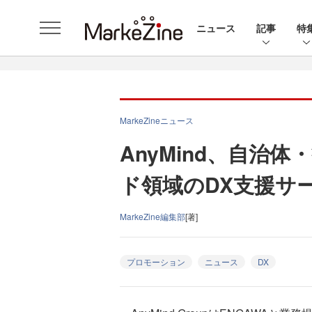
ニュース
記事
特
MarkeZineニュース
AnyMind、自治
ド領域のDX支援サー
MarkeZine編集部
[著]
プロモーション
ニュース
DX