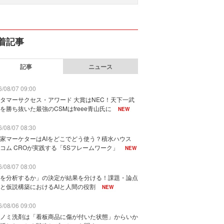
着記事
記事
ニュース
/08/07 09:00
タマーサクセス・アワード 大賞はNEC！天下一武
を勝ち抜いた最強のCSMはfreee青山氏に
NEW
/08/07 08:30
家マーケターはAIをどこでどう使う？積水ハウス
コム CROが実践する「5Sフレームワーク」
NEW
/08/07 08:00
を分析するか」の決定が結果を分ける！課題・論点
と仮説構築におけるAIと人間の役割
NEW
/08/06 09:00
ノミ洗剤は「看板商品に傷が付いた状態」からいか