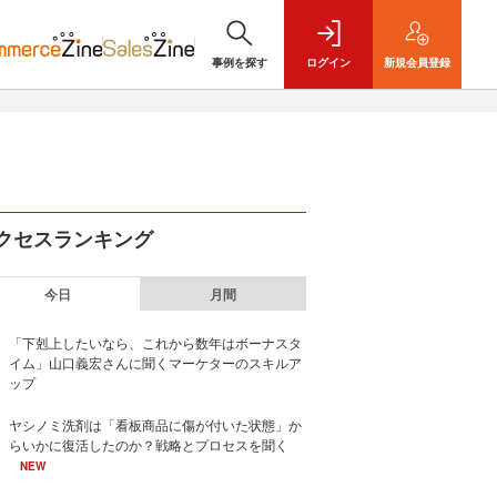
事例を探す
ログイン
新規
会員登録
クセスランキング
今日
月間
「下剋上したいなら、これから数年はボーナスタ
イム」山口義宏さんに聞くマーケターのスキルア
ップ
ヤシノミ洗剤は「看板商品に傷が付いた状態」か
らいかに復活したのか？戦略とプロセスを聞く
NEW