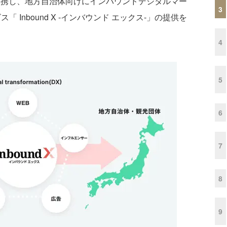
と業務提携し、地方自治体向けにインバウンドデジタルマー
3
 Inbound X -インバウンド エックス-」の提供を
4
5
6
7
8
9