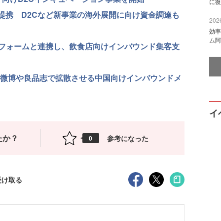
に復
資本業務提携 D2Cなど新事業の海外展開に向け資金調達も
2026
効率
ム阿
フォームと連携し、飲食店向けインバウンド集客支
ンツを微博や良品志で拡散させる中国向けインバウンドメ
イ
たか？
参考になった
0
受け取る