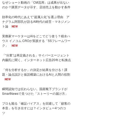
なぜショート動画の「CM流用」は成果が出ない
のか？購買データが示す、店頭売上を動かす条件
効率化の時代にあえて“超属人化”を選ぶ理由 ア
ナグラム阿部氏が語るAI時代の経営・マネジメン
ト論
NEW
実務家マーケターはAIをどこでどう使う？積水ハ
ウス イノコム CROが実践する「5Sフレームワー
ク」
NEW
「“分業”は再定義される」サイバーエージェント
内藤氏に聞く、インターネット広告20年と転換点
「何を分析するか」の決定が結果を分ける！課
題・論点設計と仮説構築におけるAIと人間の役割
NEW
瞬間認知では伝わらない。国産靴下ブランドが
SmartNewsで見つけた「ストーリーの届け方」
プロも陥る「確証バイアス」を回避して「顧客の
本音」を引き出すには？インタビュー4つのコ
ツ