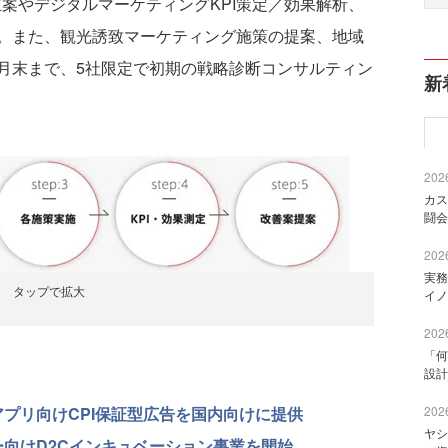
案やデジタルマーケティングKPI策定／効果解析、
。また、観光誘致マーケティング施策の提案、地域
8月末まで、5社限定で初期の戦略診断コンサルティン
新
2026
カス
闘会
2026
実務
タップで拡大
イノ
2026
「何
設計
ォンアプリ向けCPI保証型広告を国内向けに提供
2026
ヤシ
ンサー向けD2Cインキュベーション事業を開始