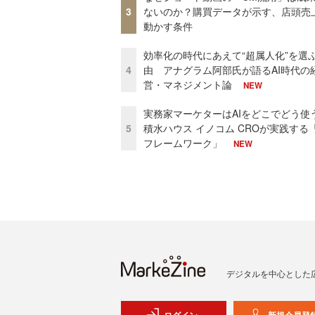
3
ないのか？購買データが示す、店頭売
動かす条件
効率化の時代にあえて“超属人化”を選
4
由 アナグラム阿部氏が語るAI時代の
営・マネジメント論
NEW
実務家マーケターはAIをどこでどう使
5
積水ハウス イノコム CROが実践する「
フレームワーク」
NEW
デジタルを中心とした
ログイン
新規会員登