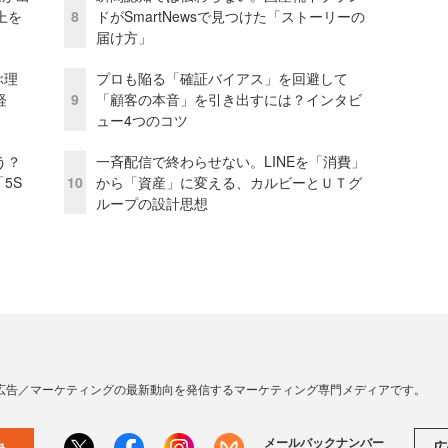
上を
8
ドがSmartNewsで見つけた「ストーリーの
届け方」
ぶ理
プロも陥る「確証バイアス」を回避して
経
9
「顧客の本音」を引き出すには？インタビ
ュー4つのコツ
う？
一斉配信で終わらせない。LINEを「消費」
5S
10
から「資産」に変える、カルビーとＵＴグ
ループの設計思想
広告／マーケティングの最新動向を発信するマーケティング専門メディアです。
メールバックナンバー
広
録