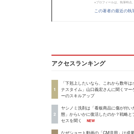
※プロフィールは、執筆時点
この著者の最近の執
アクセスランキング
「下剋上したいなら、これから数年は
1
ナスタイム」山口義宏さんに聞くマー
ーのスキルアップ
ヤシノミ洗剤は「看板商品に傷が付い
2
態」からいかに復活したのか？戦略と
セスを聞く
NEW
なぜショート動画の「CM流用」は成