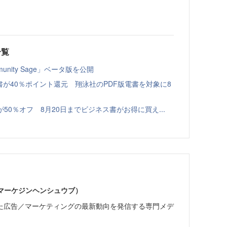
一覧
nity Sage」ベータ版を公開
書が40％ポイント還元 翔泳社のPDF版電書を対象に8
本が50％オフ 8月20日までビジネス書がお得に買え...
部（マーケジンヘンシュウブ）
た広告／マーケティングの最新動向を発信する専門メデ