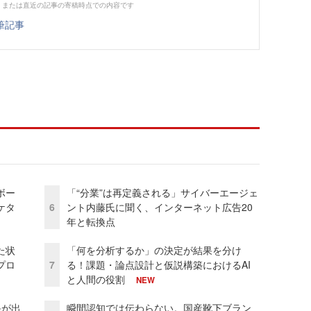
、または直近の記事の寄稿時点での内容です
筆記事
ボー
「“分業”は再定義される」サイバーエージェ
ケタ
6
ント内藤氏に聞く、インターネット広告20
年と転換点
た状
「何を分析するか」の決定が結果を分け
プロ
7
る！課題・論点設計と仮説構築におけるAI
と人間の役割
NEW
果が出
瞬間認知では伝わらない。国産靴下ブラン