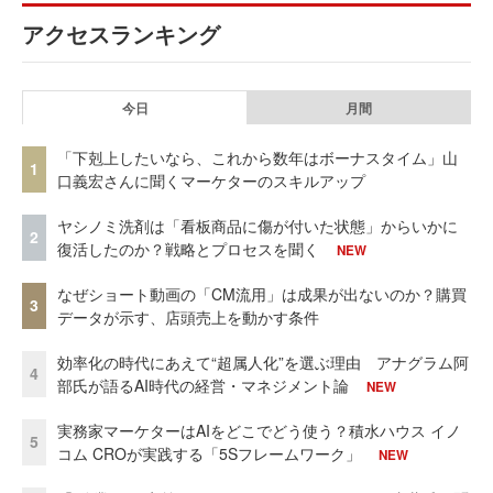
アクセスランキング
今日
月間
「下剋上したいなら、これから数年はボーナスタイム」山
1
口義宏さんに聞くマーケターのスキルアップ
ヤシノミ洗剤は「看板商品に傷が付いた状態」からいかに
2
復活したのか？戦略とプロセスを聞く
NEW
なぜショート動画の「CM流用」は成果が出ないのか？購買
3
データが示す、店頭売上を動かす条件
効率化の時代にあえて“超属人化”を選ぶ理由 アナグラム阿
4
部氏が語るAI時代の経営・マネジメント論
NEW
実務家マーケターはAIをどこでどう使う？積水ハウス イノ
5
コム CROが実践する「5Sフレームワーク」
NEW