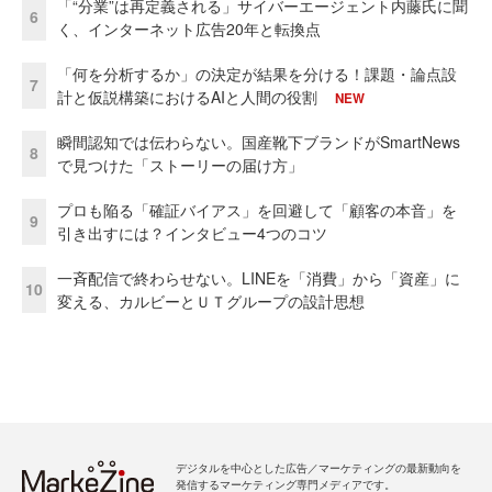
「“分業”は再定義される」サイバーエージェント内藤氏に聞
6
く、インターネット広告20年と転換点
「何を分析するか」の決定が結果を分ける！課題・論点設
7
計と仮説構築におけるAIと人間の役割
NEW
瞬間認知では伝わらない。国産靴下ブランドがSmartNews
8
で見つけた「ストーリーの届け方」
プロも陥る「確証バイアス」を回避して「顧客の本音」を
9
引き出すには？インタビュー4つのコツ
一斉配信で終わらせない。LINEを「消費」から「資産」に
10
変える、カルビーとＵＴグループの設計思想
デジタルを中心とした広告／マーケティングの最新動向を
発信するマーケティング専門メディアです。