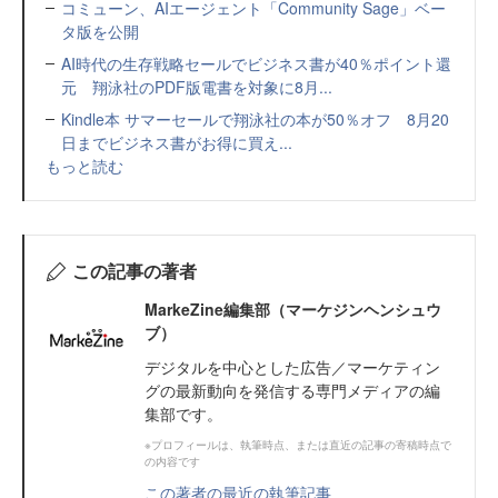
コミューン、AIエージェント「Community Sage」ベー
タ版を公開
AI時代の生存戦略セールでビジネス書が40％ポイント還
元 翔泳社のPDF版電書を対象に8月...
Kindle本 サマーセールで翔泳社の本が50％オフ 8月20
日までビジネス書がお得に買え...
もっと読む
この記事の著者
MarkeZine編集部（マーケジンヘンシュウ
ブ）
デジタルを中心とした広告／マーケティン
グの最新動向を発信する専門メディアの編
集部です。
※プロフィールは、執筆時点、または直近の記事の寄稿時点で
の内容です
この著者の最近の執筆記事