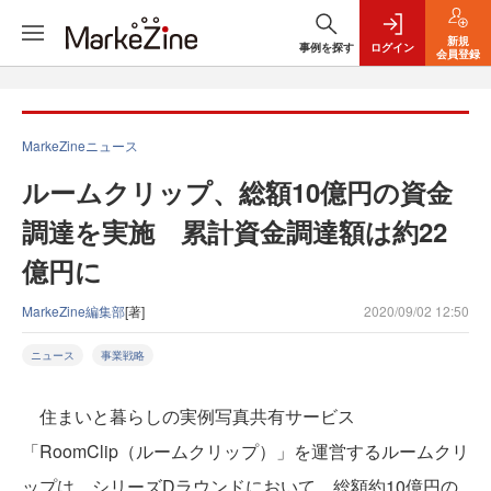
新規
事例を探す
ログイン
会員登録
MarkeZineニュース
ルームクリップ、総額10億円の資金
調達を実施 累計資⾦調達額は約22
億円に
MarkeZine編集部
[著]
2020/09/02 12:50
ニュース
事業戦略
住まいと暮らしの実例写真共有サービス
「RoomClip（ルームクリップ）」を運営するルームクリ
ップは、シリーズDラウンドにおいて、総額約10億円の