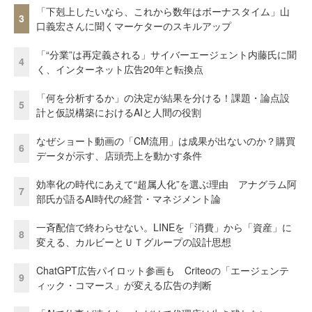
「下剋上したいなら、これから数年はボーナスタイム」山
3
口義宏さんに聞くマーケターのスキルアップ
「“分業”は再定義される」サイバーエージェント内藤氏に聞
4
く、インターネット広告20年と転換点
「何を分析するか」の決定が結果を分ける！課題・論点設
5
計と仮説構築におけるAIと人間の役割
なぜショート動画の「CM流用」は成果が出ないのか？購買
6
データが示す、店頭売上を動かす条件
効率化の時代にあえて“超属人化”を選ぶ理由 アナグラム阿
7
部氏が語るAI時代の経営・マネジメント論
一斉配信で終わらせない。LINEを「消費」から「資産」に
8
変える、カルビーとＵＴグループの設計思想
ChatGPT広告パイロット参画も Criteoの「エージェンテ
9
ィック・コマース」が変える広告の判断