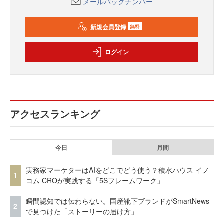
メールバックナンバー
新規会員登録
無料
ログイン
アクセスランキング
今日
月間
実務家マーケターはAIをどこでどう使う？積水ハウス イノ
1
コム CROが実践する「5Sフレームワーク」
瞬間認知では伝わらない。国産靴下ブランドがSmartNews
2
で見つけた「ストーリーの届け方」