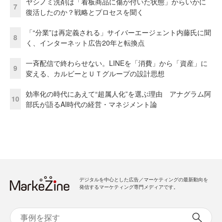
ヤシノミ洗剤は「看板商品に傷が付いた状態」からいかに
7
復活したのか？戦略とプロセスを聞く
「“分業”は再定義される」サイバーエージェント内藤氏に聞
8
く、インターネット広告20年と転換点
一斉配信で終わらせない。LINEを「消費」から「資産」に
9
変える、カルビーとＵＴグループの設計思想
効率化の時代にあえて“超属人化”を選ぶ理由 アナグラム阿
10
部氏が語るAI時代の経営・マネジメント論
デジタルを中心とした広告／マーケティングの最新動向を
発信するマーケティング専門メディアです。