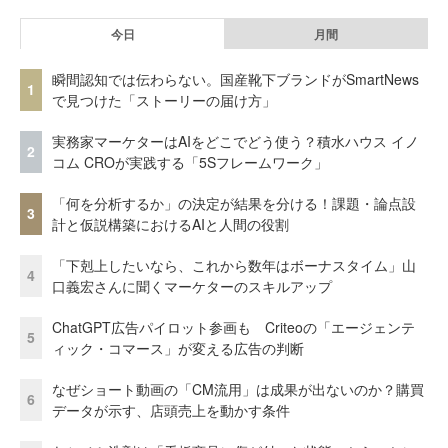
今日
月間
瞬間認知では伝わらない。国産靴下ブランドがSmartNews
1
で見つけた「ストーリーの届け方」
実務家マーケターはAIをどこでどう使う？積水ハウス イノ
2
コム CROが実践する「5Sフレームワーク」
「何を分析するか」の決定が結果を分ける！課題・論点設
3
計と仮説構築におけるAIと人間の役割
「下剋上したいなら、これから数年はボーナスタイム」山
4
口義宏さんに聞くマーケターのスキルアップ
ChatGPT広告パイロット参画も Criteoの「エージェンテ
5
ィック・コマース」が変える広告の判断
なぜショート動画の「CM流用」は成果が出ないのか？購買
6
データが示す、店頭売上を動かす条件