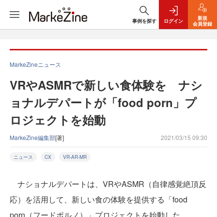
新規
事例を探す
ログイン
会員登録
MarkeZineニュース
VRやASMRで新しい食体験を ナシ
ョナルデパートが「food porn」プ
ロジェクトを始動
MarkeZine編集部
[著]
2021/03/15 09:30
ニュース
CX
VR-AR-MR
ナショナルデパートは、VRやASMR（自律感覚絶頂反
応）を活用して、新しい食の体験を提供する「food
porn（フードポルノ）」プロジェクトを始動した。