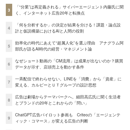
「“分業”は再定義される」サイバーエージェント内藤氏に聞
3
く、インターネット広告20年と転換点
「何を分析するか」の決定が結果を分ける！課題・論点設
4
計と仮説構築におけるAIと人間の役割
効率化の時代にあえて“超属人化”を選ぶ理由 アナグラム阿
5
部氏が語るAI時代の経営・マネジメント論
なぜショート動画の「CM流用」は成果が出ないのか？購買
6
データが示す、店頭売上を動かす条件
一斉配信で終わらせない。LINEを「消費」から「資産」に
7
変える、カルビーとＵＴグループの設計思想
広告は劇場からテーマパークへ。細田高広氏に聞く生活者
8
とブランドの20年とこれからの「問い」
ChatGPT広告パイロット参画も Criteoの「エージェンテ
9
ィック・コマース」が変える広告の判断