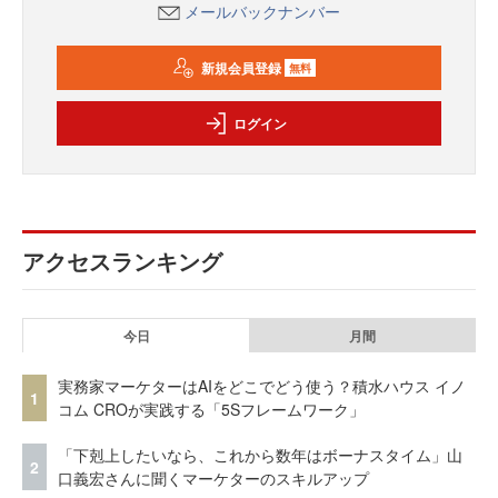
メールバックナンバー
新規会員登録
無料
ログイン
アクセスランキング
今日
月間
実務家マーケターはAIをどこでどう使う？積水ハウス イノ
1
コム CROが実践する「5Sフレームワーク」
「下剋上したいなら、これから数年はボーナスタイム」山
2
口義宏さんに聞くマーケターのスキルアップ