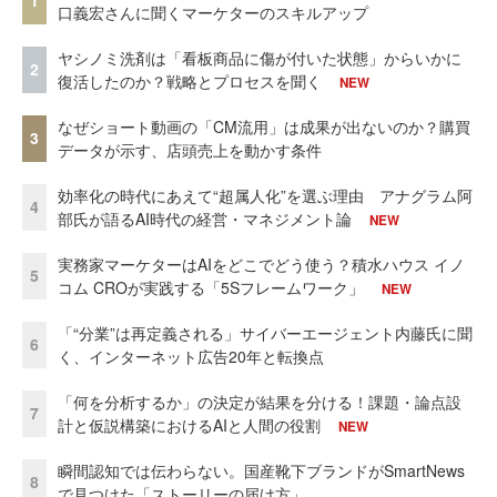
1
口義宏さんに聞くマーケターのスキルアップ
ヤシノミ洗剤は「看板商品に傷が付いた状態」からいかに
2
復活したのか？戦略とプロセスを聞く
NEW
なぜショート動画の「CM流用」は成果が出ないのか？購買
3
データが示す、店頭売上を動かす条件
効率化の時代にあえて“超属人化”を選ぶ理由 アナグラム阿
4
部氏が語るAI時代の経営・マネジメント論
NEW
実務家マーケターはAIをどこでどう使う？積水ハウス イノ
5
コム CROが実践する「5Sフレームワーク」
NEW
「“分業”は再定義される」サイバーエージェント内藤氏に聞
6
く、インターネット広告20年と転換点
「何を分析するか」の決定が結果を分ける！課題・論点設
7
計と仮説構築におけるAIと人間の役割
NEW
瞬間認知では伝わらない。国産靴下ブランドがSmartNews
8
で見つけた「ストーリーの届け方」