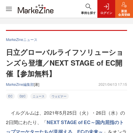
新規
事例を探す
ログイン
会員登録
MarkeZineニュース
日立グローバルライフソリューショ
ンズら登壇／NEXT STAGE of EC開
催【参加無料】
MarkeZine編集部
[著]
2021/04/13 17:15
EC
D2C
ニュース
ウェビナー
イルグルムは、2021年5月25日（火）・26日（水）の
2日間にわたり、「
NEXT STAGE of EC～国内屈指のト
ップマーケターたちが見据える、ECの未来～
」をオンラ