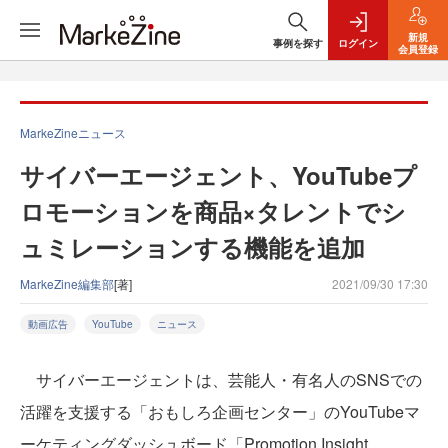
新規
事例を探す
ログイン
会員登録
MarkeZineニュース
サイバーエージェント、YouTubeプ
ロモーションを商品×タレントでシ
ュミレーションする機能を追加
MarkeZine編集部
[著]
2021/09/30 17:30
動画広告
YouTube
ニュース
サイバーエージェントは、芸能人・有名人のSNSでの
活躍を支援する「おもしろ企画センター」のYouTubeマ
ーケティングダッシュボード「Promotion Insight