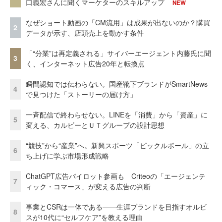
口義宏さんに聞くマーケターのスキルアップ
NEW
なぜショート動画の「CM流用」は成果が出ないのか？購買
2
データが示す、店頭売上を動かす条件
「“分業”は再定義される」サイバーエージェント内藤氏に聞
3
く、インターネット広告20年と転換点
瞬間認知では伝わらない。国産靴下ブランドがSmartNews
4
で見つけた「ストーリーの届け方」
一斉配信で終わらせない。LINEを「消費」から「資産」に
5
変える、カルビーとＵＴグループの設計思想
“競技”から“産業”へ。新興スポーツ「ピックルボール」の立
6
ち上げに学ぶ市場形成戦略
ChatGPT広告パイロット参画も Criteoの「エージェンテ
7
ィック・コマース」が変える広告の判断
事業とCSRは一体である――生涯ブランドを目指すオルビ
8
スが10代に“セルフケア”を教える理由