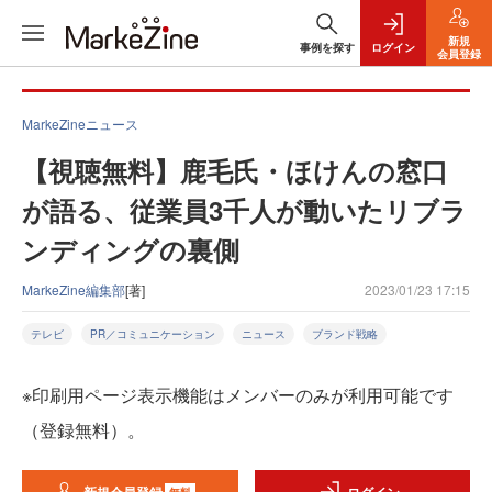
新規
事例を探す
ログイン
会員登録
MarkeZineニュース
【視聴無料】鹿毛氏・ほけんの窓口
が語る、従業員3千人が動いたリブラ
ンディングの裏側
MarkeZine編集部
[著]
2023/01/23 17:15
テレビ
PR／コミュニケーション
ニュース
ブランド戦略
※印刷用ページ表示機能はメンバーのみが利用可能です
（登録無料）。
無料