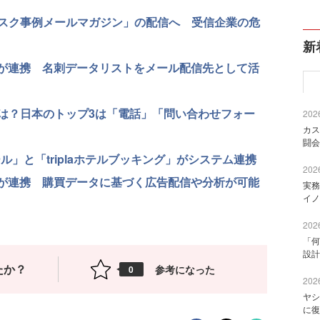
スク事例メールマガジン」の配信へ 受信企業の危
新
配メールが連携 名刺データリストをメール配信先として活
は？日本のトップ3は「電話」「問い合わせフォー
2026
カス
闘会
」と「triplaホテルブッキング」がシステム連携
2026
 Ads」が連携 購買データに基づく広告配信や分析が可能
実務
イノ
2026
「何
設計
たか？
参考になった
0
2026
ヤシ
に復