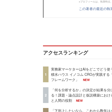
※プロフィールは、執筆時点
この著者の最近の執
アクセスランキング
実務家マーケターはAIをどこでどう使
1
積水ハウス イノコム CROが実践する「
フレームワーク」
NEW
「何を分析するか」の決定が結果を分
2
る！課題・論点設計と仮説構築における
と人間の役割
NEW
「下剋上したいなら、これから数年は