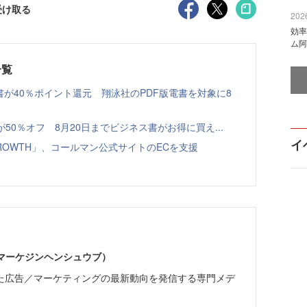
受け取る
2026
効率
ム阿
一覧
書が40％ポイント還元 翔泳社のPDF版電書を対象に8
本が50％オフ 8月20日までビジネス書がお得に買え...
イ
GROWTH」、コールマン公式サイトのECを支援
部（マーケジンヘンシュウブ）
た広告／マーケティングの最新動向を発信する専門メデ