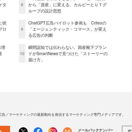
ケタ
8
から「資産」に変える、カルビーとＵＴグ
ループの設計思想
た状
ChatGPT広告パイロット参画も Criteoの
プロ
9
「エージェンティック・コマース」が変え
る広告の判断
ぶ理
瞬間認知では伝わらない。国産靴下ブラン
経
10
ドがSmartNewsで見つけた「ストーリーの
届け方」
広告／マーケティングの最新動向を発信するマーケティング専門メディアです。
メールバックナンバー
広
録