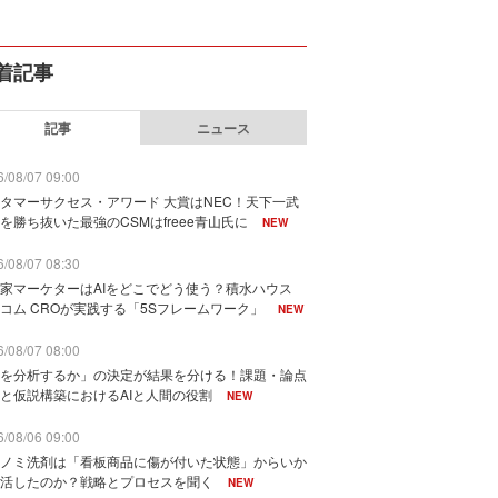
着記事
記事
ニュース
/08/07 09:00
タマーサクセス・アワード 大賞はNEC！天下一武
を勝ち抜いた最強のCSMはfreee青山氏に
NEW
/08/07 08:30
家マーケターはAIをどこでどう使う？積水ハウス
コム CROが実践する「5Sフレームワーク」
NEW
/08/07 08:00
を分析するか」の決定が結果を分ける！課題・論点
と仮説構築におけるAIと人間の役割
NEW
/08/06 09:00
ノミ洗剤は「看板商品に傷が付いた状態」からいか
活したのか？戦略とプロセスを聞く
NEW