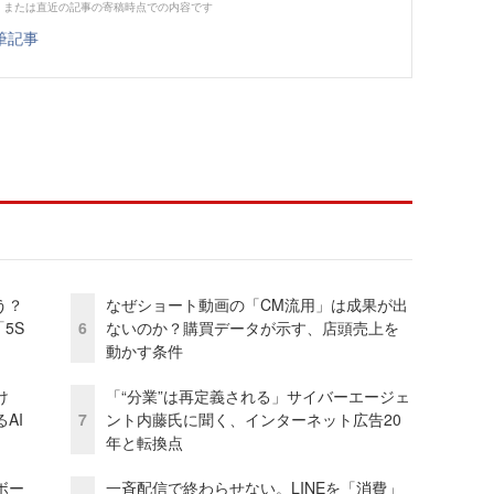
、または直近の記事の寄稿時点での内容です
筆記事
う？
なぜショート動画の「CM流用」は成果が出
5S
6
ないのか？購買データが示す、店頭売上を
動かす条件
け
「“分業”は再定義される」サイバーエージェ
AI
7
ント内藤氏に聞く、インターネット広告20
年と転換点
ボー
一斉配信で終わらせない。LINEを「消費」