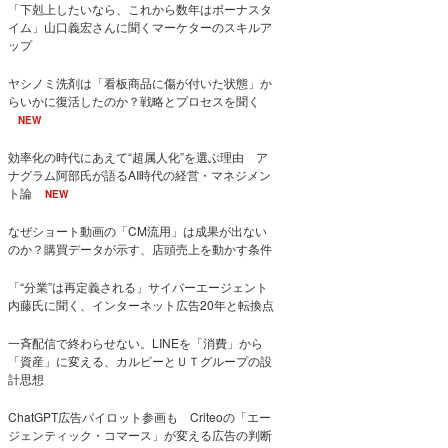
「下剋上したいなら、これから数年はボーナスタ
イム」山口義宏さんに聞くマーケターのスキルア
ップ
ヤシノミ洗剤は「看板商品に傷が付いた状態」か
らいかに復活したのか？戦略とプロセスを聞く
NEW
効率化の時代にあえて“超属人化”を選ぶ理由 ア
ナグラム阿部氏が語るAI時代の経営・マネジメン
ト論
NEW
なぜショート動画の「CM流用」は成果が出ない
のか？購買データが示す、店頭売上を動かす条件
「“分業”は再定義される」サイバーエージェント
内藤氏に聞く、インターネット広告20年と転換点
一斉配信で終わらせない。LINEを「消費」から
「資産」に変える、カルビーとＵＴグループの設
計思想
ChatGPT広告パイロット参画も Criteoの「エー
ジェンティック・コマース」が変える広告の判断