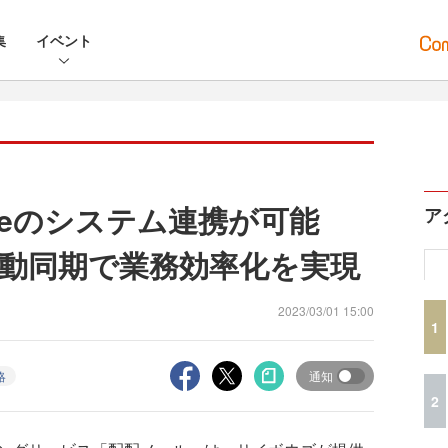
集
イベント
oneのシステム連携が可能
ア
動同期で業務効率化を実現
2023/03/01 15:00
1
略
通知
2