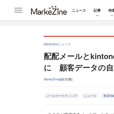
ニュース
記事
特
MarkeZineニュース
配配メールとkint
に 顧客データの自
MarkeZine編集部
[著]
メールマーケティング
ニュース
事業戦