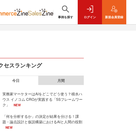
事例を探す
ログイン
新規
会員登録
クセスランキング
今日
月間
実務家マーケターはAIをどこでどう使う？積水ハ
ウス イノコム CROが実践する「5Sフレームワー
ク」
NEW
「何を分析するか」の決定が結果を分ける！課
題・論点設計と仮説構築におけるAIと人間の役割
NEW