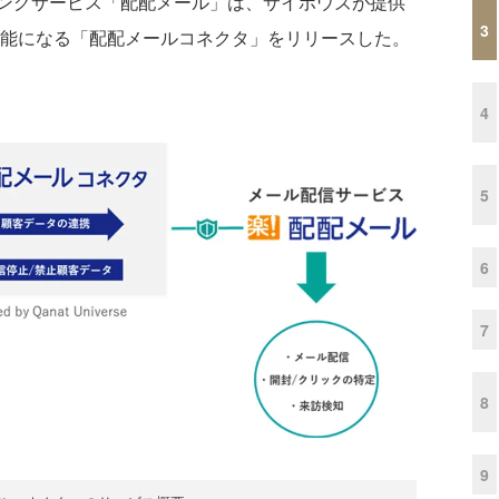
ングサービス「配配メール」は、サイボウズが提供
3
携が可能になる「配配メールコネクタ」をリリースした。
4
5
6
7
8
9