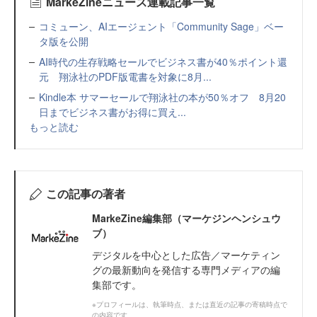
MarkeZineニュース連載記事一覧
コミューン、AIエージェント「Community Sage」ベー
タ版を公開
AI時代の生存戦略セールでビジネス書が40％ポイント還
元 翔泳社のPDF版電書を対象に8月...
Kindle本 サマーセールで翔泳社の本が50％オフ 8月20
日までビジネス書がお得に買え...
もっと読む
この記事の著者
MarkeZine編集部（マーケジンヘンシュウ
ブ）
デジタルを中心とした広告／マーケティン
グの最新動向を発信する専門メディアの編
集部です。
※プロフィールは、執筆時点、または直近の記事の寄稿時点で
の内容です