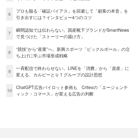
プロも陥る「確証バイアス」を回避して「顧客の本音」を
6
引き出すには？インタビュー4つのコツ
瞬間認知では伝わらない。国産靴下ブランドがSmartNews
7
で見つけた「ストーリーの届け方」
“競技”から“産業”へ。新興スポーツ「ピックルボール」の立
8
ち上げに学ぶ市場形成戦略
一斉配信で終わらせない。LINEを「消費」から「資産」に
9
変える、カルビーとＵＴグループの設計思想
ChatGPT広告パイロット参画も Criteoの「エージェンテ
10
ィック・コマース」が変える広告の判断