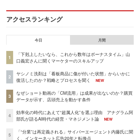
アクセスランキング
今日
月間
「下剋上したいなら、これから数年はボーナスタイム」山
1
口義宏さんに聞くマーケターのスキルアップ
ヤシノミ洗剤は「看板商品に傷が付いた状態」からいかに
2
復活したのか？戦略とプロセスを聞く
NEW
なぜショート動画の「CM流用」は成果が出ないのか？購買
3
データが示す、店頭売上を動かす条件
効率化の時代にあえて“超属人化”を選ぶ理由 アナグラム阿
4
部氏が語るAI時代の経営・マネジメント論
NEW
「“分業”は再定義される」サイバーエージェント内藤氏に聞
5
く、インターネット広告20年と転換点