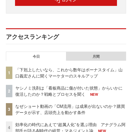
アクセスランキング
今日
月間
「下剋上したいなら、これから数年はボーナスタイム」山
1
口義宏さんに聞くマーケターのスキルアップ
ヤシノミ洗剤は「看板商品に傷が付いた状態」からいかに
2
復活したのか？戦略とプロセスを聞く
NEW
なぜショート動画の「CM流用」は成果が出ないのか？購買
3
データが示す、店頭売上を動かす条件
効率化の時代にあえて“超属人化”を選ぶ理由 アナグラム阿
4
部氏が語るAI時代の経営・マネジメント論
NEW