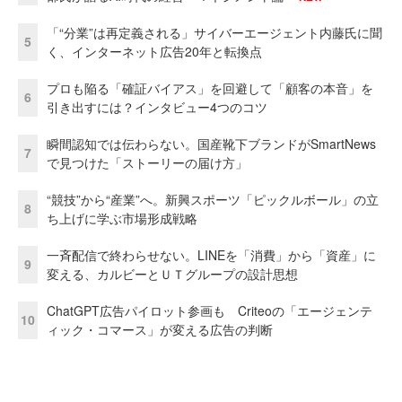
「“分業”は再定義される」サイバーエージェント内藤氏に聞
5
く、インターネット広告20年と転換点
プロも陥る「確証バイアス」を回避して「顧客の本音」を
6
引き出すには？インタビュー4つのコツ
瞬間認知では伝わらない。国産靴下ブランドがSmartNews
7
で見つけた「ストーリーの届け方」
“競技”から“産業”へ。新興スポーツ「ピックルボール」の立
8
ち上げに学ぶ市場形成戦略
一斉配信で終わらせない。LINEを「消費」から「資産」に
9
変える、カルビーとＵＴグループの設計思想
ChatGPT広告パイロット参画も Criteoの「エージェンテ
10
ィック・コマース」が変える広告の判断