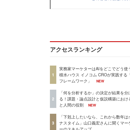
アクセスランキング
実務家マーケターはAIをどこでどう使
1
積水ハウス イノコム CROが実践する「
フレームワーク」
NEW
「何を分析するか」の決定が結果を分
2
る！課題・論点設計と仮説構築における
と人間の役割
NEW
「下剋上したいなら、これから数年は
3
ナスタイム」山口義宏さんに聞くマー
ーのスキルアップ