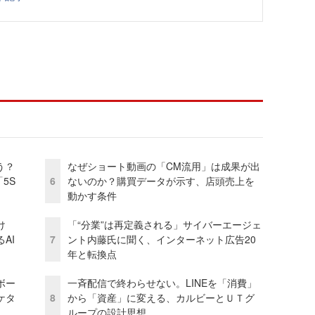
う？
なぜショート動画の「CM流用」は成果が出
5S
6
ないのか？購買データが示す、店頭売上を
動かす条件
け
「“分業”は再定義される」サイバーエージェ
AI
7
ント内藤氏に聞く、インターネット広告20
年と転換点
ボー
一斉配信で終わらせない。LINEを「消費」
ケタ
8
から「資産」に変える、カルビーとＵＴグ
ループの設計思想