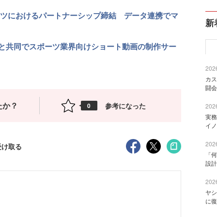
テンツにおけるパートナーシップ締結 データ連携でマ
新
と共同でスポーツ業界向けショート動画の制作サー
2026
カス
闘会
たか？
参考になった
0
2026
実務
イノ
2026
受け取る
「何
設計
2026
ヤシ
に復