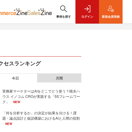
事例を探す
ログイン
新規
会員登録
クセスランキング
今日
月間
実務家マーケターはAIをどこでどう使う？積水ハ
ウス イノコム CROが実践する「5Sフレームワー
ク」
NEW
「何を分析するか」の決定が結果を分ける！課
題・論点設計と仮説構築におけるAIと人間の役割
NEW