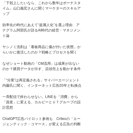
「下剋上したいなら、これから数年はボーナスタ
イム」山口義宏さんに聞くマーケターのスキルア
ップ
効率化の時代にあえて“超属人化”を選ぶ理由 ア
ナグラム阿部氏が語るAI時代の経営・マネジメン
ト論
ヤシノミ洗剤は「看板商品に傷が付いた状態」か
らいかに復活したのか？戦略とプロセスを聞く
なぜショート動画の「CM流用」は成果が出ない
のか？購買データが示す、店頭売上を動かす条件
「“分業”は再定義される」サイバーエージェント
内藤氏に聞く、インターネット広告20年と転換点
一斉配信で終わらせない。LINEを「消費」から
「資産」に変える、カルビーとＵＴグループの設
計思想
ChatGPT広告パイロット参画も Criteoの「エー
ジェンティック・コマース」が変える広告の判断