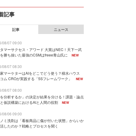
着記事
記事
ニュース
/08/07 09:00
タマーサクセス・アワード 大賞はNEC！天下一武
を勝ち抜いた最強のCSMはfreee青山氏に
NEW
/08/07 08:30
家マーケターはAIをどこでどう使う？積水ハウス
コム CROが実践する「5Sフレームワーク」
NEW
/08/07 08:00
を分析するか」の決定が結果を分ける！課題・論点
と仮説構築におけるAIと人間の役割
NEW
/08/06 09:00
ノミ洗剤は「看板商品に傷が付いた状態」からいか
活したのか？戦略とプロセスを聞く