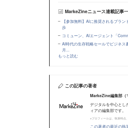
MarkeZineニュース連載記事
【参加無料】AIに推奨されるブラン
歩
コミューン、AIエージェント「Commu
AI時代の生存戦略セールでビジネス
月...
もっと読む
この記事の著者
MarkeZine編集
デジタルを中心とし
ィアの編集部です。
※プロフィールは、執筆時点
この著者の最近の執