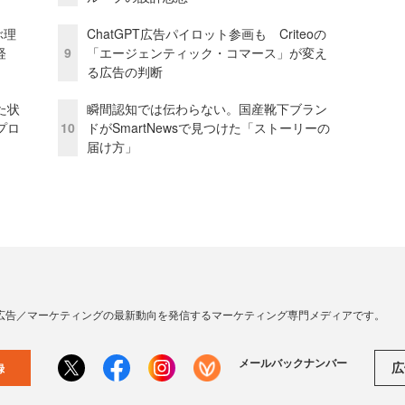
ぶ理
ChatGPT広告パイロット参画も Criteoの
経
9
「エージェンティック・コマース」が変え
る広告の判断
た状
瞬間認知では伝わらない。国産靴下ブラン
プロ
10
ドがSmartNewsで見つけた「ストーリーの
届け方」
広告／マーケティングの最新動向を発信するマーケティング専門メディアです。
メールバックナンバー
広
録