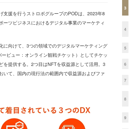
3
援を行うストロボグループのPODは、2023年8
ポーツビジネスにおけるデジタル事業のマーケティ
4
に向けて、3つの領域でのデジタルマーケティング
5
イパービュー：オンライン観戦チケット）としてチケッ
を提供する。2つ目はNFTを収益源として活用。3
6
おいて、国内の現行法の範囲内で収益源およびファ
7
8
9