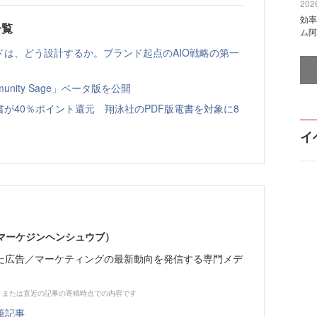
2026
効率
一覧
ム阿
ドは、どう設計するか。ブランド起点のAIO戦略の第一
nity Sage」ベータ版を公開
書が40％ポイント還元 翔泳社のPDF版電書を対象に8
イ
部（マーケジンヘンシュウブ）
た広告／マーケティングの最新動向を発信する専門メデ
、または直近の記事の寄稿時点での内容です
筆記事