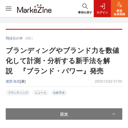
新規
事例を探す
ログイン
会員登録
翔泳社の本
（AD）
ブランディングやブランド力を数値
化して計測・分析する新手法を解
説 『ブランド・パワー』発売
渡部 拓也
[著]
2023/12/22 07:00
ブランディング
ニュース
分析手法
目次