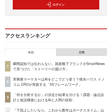
ログイン
アクセスランキング
今日
月間
瞬間認知では伝わらない。国産靴下ブランドがSmartNews
1
で見つけた「ストーリーの届け方」
実務家マーケターはAIをどこでどう使う？積水ハウス イノ
2
コム CROが実践する「5Sフレームワーク」
「何を分析するか」の決定が結果を分ける！課題・論点設
3
計と仮説構築におけるAIと人間の役割
「下剋上したいなら、これから数年はボーナスタイム」山