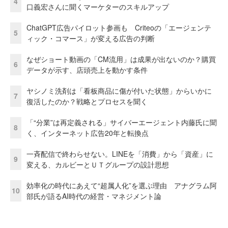
4
口義宏さんに聞くマーケターのスキルアップ
ChatGPT広告パイロット参画も Criteoの「エージェンテ
5
ィック・コマース」が変える広告の判断
なぜショート動画の「CM流用」は成果が出ないのか？購買
6
データが示す、店頭売上を動かす条件
ヤシノミ洗剤は「看板商品に傷が付いた状態」からいかに
7
復活したのか？戦略とプロセスを聞く
「“分業”は再定義される」サイバーエージェント内藤氏に聞
8
く、インターネット広告20年と転換点
一斉配信で終わらせない。LINEを「消費」から「資産」に
9
変える、カルビーとＵＴグループの設計思想
効率化の時代にあえて“超属人化”を選ぶ理由 アナグラム阿
10
部氏が語るAI時代の経営・マネジメント論