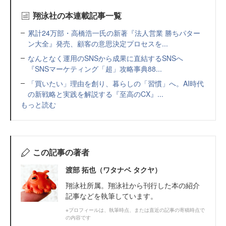
翔泳社の本連載記事一覧
累計24万部・高橋浩一氏の新著『法人営業 勝ちパター
ン大全』発売、顧客の意思決定プロセスを...
なんとなく運用のSNSから成果に直結するSNSへ
『SNSマーケティング「超」攻略事典88...
「買いたい」理由を創り、暮らしの「習慣」へ。AI時代
の新戦略と実践を解説する『至高のCX』...
もっと読む
この記事の著者
渡部 拓也（ワタナベ タクヤ）
翔泳社所属。翔泳社から刊行した本の紹介
記事などを執筆しています。
※プロフィールは、執筆時点、または直近の記事の寄稿時点で
の内容です