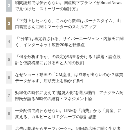
瞬間認知では伝わらない。国産靴下ブランドがSmartNews
2
で見つけた「ストーリーの届け方」
「下剋上したいなら、これから数年はボーナスタイム」山
3
口義宏さんに聞くマーケターのスキルアップ
「“分業”は再定義される」サイバーエージェント内藤氏に聞
4
く、インターネット広告20年と転換点
「何を分析するか」の決定が結果を分ける！課題・論点設
5
計と仮説構築におけるAIと人間の役割
なぜショート動画の「CM流用」は成果が出ないのか？購買
6
データが示す、店頭売上を動かす条件
効率化の時代にあえて“超属人化”を選ぶ理由 アナグラム阿
7
部氏が語るAI時代の経営・マネジメント論
一斉配信で終わらせない。LINEを「消費」から「資産」に
8
変える、カルビーとＵＴグループの設計思想
広告は劇場からテーマパークへ。細田高広氏に聞く生活者