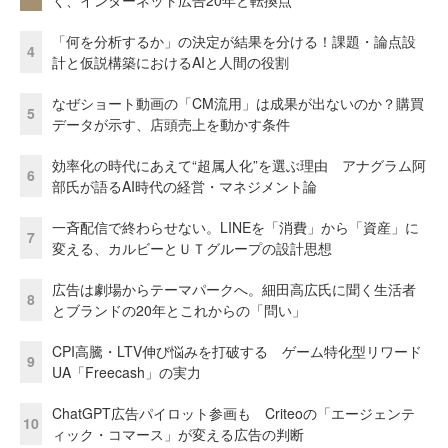
「何を分析するか」の決定が結果を分ける！課題・論点設
4
計と仮説構築におけるAIと人間の役割
なぜショート動画の「CM流用」は成果が出ないのか？購買
5
データが示す、店頭売上を動かす条件
効率化の時代にあえて“超属人化”を選ぶ理由 アナグラム阿
6
部氏が語るAI時代の経営・マネジメント論
一斉配信で終わらせない。LINEを「消費」から「資産」に
7
変える、カルビーとＵＴグループの設計思想
広告は劇場からテーマパークへ。細田高広氏に聞く生活者
8
とブランドの20年とこれからの「問い」
CPI高騰・LTV伸び悩みを打破する ゲーム特化型リワード
9
UA「Freecash」の実力
ChatGPT広告パイロット参画も Criteoの「エージェンテ
10
ィック・コマース」が変える広告の判断