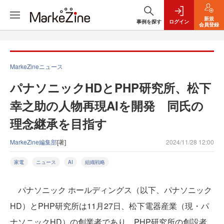
新規
事例を探す
ログイン
会員登録
MarkeZineニュース
パナソニックHDとPHP研究所、松下
幸之助の人物再現AIを開発 同氏の
理念継承を目指す
MarkeZine編集部
[著]
2024/11/28 12:00
家電
ニュース
AI
組織戦略
パナソニック ホールディングス（以下、パナソニック
HD）とPHP研究所は11月27日、松下電器産業（現・パ
ナソニックHD）の創業者であり、PHP研究所の創設者