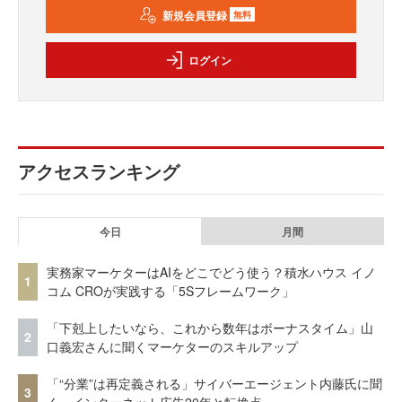
新規会員登録
無料
ログイン
アクセスランキング
今日
月間
実務家マーケターはAIをどこでどう使う？積水ハウス イノ
1
コム CROが実践する「5Sフレームワーク」
「下剋上したいなら、これから数年はボーナスタイム」山
2
口義宏さんに聞くマーケターのスキルアップ
「“分業”は再定義される」サイバーエージェント内藤氏に聞
3
く、インターネット広告20年と転換点