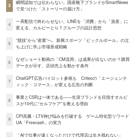
瞬間認知では伝わらない。国産靴下ブランドがSmartNews
3
で見つけた「ストーリーの届け方」
一斉配信で終わらせない。LINEを「消費」から「資産」に
4
変える、カルビーとＵＴグループの設計思想
“競技”から“産業”へ。新興スポーツ「ピックルボール」の立
5
ち上げに学ぶ市場形成戦略
なぜショート動画の「CM流用」は成果が出ないのか？購買
6
データが示す、店頭売上を動かす条件
ChatGPT広告パイロット参画も Criteoの「エージェンテ
7
ィック・コマース」が変える広告の判断
事業とCSRは一体である――生涯ブランドを目指すオルビ
8
スが10代に“セルフケア”を教える理由
CPI高騰・LTV伸び悩みを打破する ゲーム特化型リワード
9
UA「Freecash」の実力
「AIで仕事が速くなっただけで代理店は生き残れない」