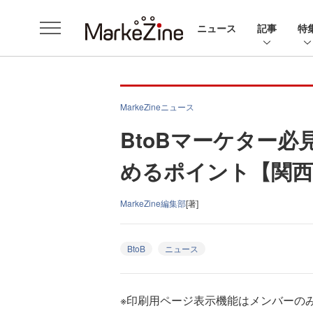
ニュース
記事
特
MarkeZineニュース
BtoBマーケター
めるポイント【関西
MarkeZine編集部
[著]
BtoB
ニュース
※印刷用ページ表示機能はメンバーの