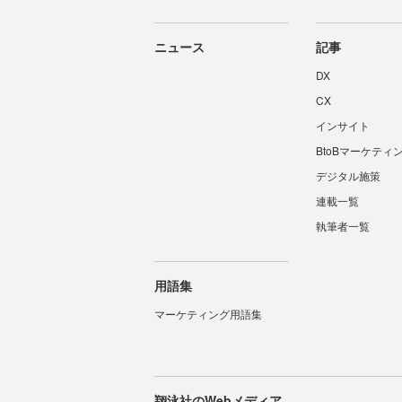
ニュース
記事
DX
CX
インサイト
BtoBマーケティ
デジタル施策
連載一覧
執筆者一覧
用語集
マーケティング用語集
翔泳社のWebメディア