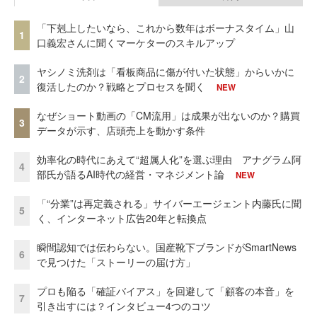
「下剋上したいなら、これから数年はボーナスタイム」山
1
口義宏さんに聞くマーケターのスキルアップ
ヤシノミ洗剤は「看板商品に傷が付いた状態」からいかに
2
復活したのか？戦略とプロセスを聞く
NEW
なぜショート動画の「CM流用」は成果が出ないのか？購買
3
データが示す、店頭売上を動かす条件
効率化の時代にあえて“超属人化”を選ぶ理由 アナグラム阿
4
部氏が語るAI時代の経営・マネジメント論
NEW
「“分業”は再定義される」サイバーエージェント内藤氏に聞
5
く、インターネット広告20年と転換点
瞬間認知では伝わらない。国産靴下ブランドがSmartNews
6
で見つけた「ストーリーの届け方」
プロも陥る「確証バイアス」を回避して「顧客の本音」を
7
引き出すには？インタビュー4つのコツ