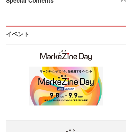
Special Contents
PR
イベント