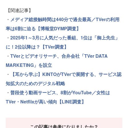
【関連記事】
・
メディア総接触時間は440分で過去最高／TVerの利用
率は6割に迫る【博報堂DYMP調査】
・
2025年1～3月に人気だった番組、1位は「御上先生」
に！2位以降は？【TVer調査】
・
TVerとビデオリサーチ、合弁会社「TVer DATA
MARKETING」を設立
・
【耳から学ぶ】KINTOがTVerで展開する、サービス認
知拡大のためのデジタル戦略
・
普段使う動画サービス、8割がYouTube／女性は
TVer・Netflixが高い傾向【LINE調査】
この記事は参考になりましたか？