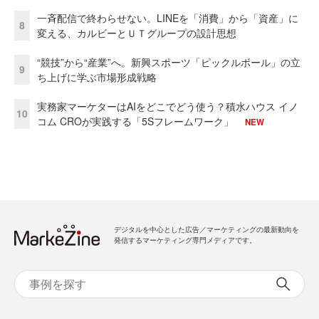
一斉配信で終わらせない。LINEを「消費」から「資産」に
8
変える、カルビーとＵＴグループの設計思想
“競技”から“産業”へ。新興スポーツ「ピックルボール」の立
9
ち上げに学ぶ市場形成戦略
実務家マーケターはAIをどこでどう使う？積水ハウス イノ
10
コム CROが実践する「5Sフレームワーク」
NEW
デジタルを中心とした広告／マーケティングの最新動向を
発信するマーケティング専門メディアです。