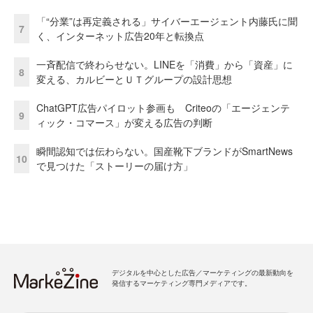
「“分業”は再定義される」サイバーエージェント内藤氏に聞
7
く、インターネット広告20年と転換点
一斉配信で終わらせない。LINEを「消費」から「資産」に
8
変える、カルビーとＵＴグループの設計思想
ChatGPT広告パイロット参画も Criteoの「エージェンテ
9
ィック・コマース」が変える広告の判断
瞬間認知では伝わらない。国産靴下ブランドがSmartNews
10
で見つけた「ストーリーの届け方」
デジタルを中心とした広告／マーケティングの最新動向を
発信するマーケティング専門メディアです。