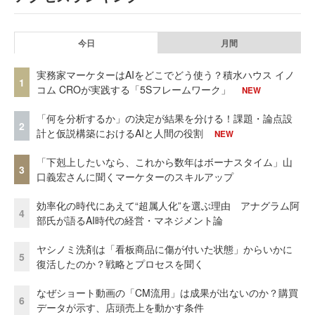
今日
月間
実務家マーケターはAIをどこでどう使う？積水ハウス イノ
1
コム CROが実践する「5Sフレームワーク」
NEW
「何を分析するか」の決定が結果を分ける！課題・論点設
2
計と仮説構築におけるAIと人間の役割
NEW
「下剋上したいなら、これから数年はボーナスタイム」山
3
口義宏さんに聞くマーケターのスキルアップ
効率化の時代にあえて“超属人化”を選ぶ理由 アナグラム阿
4
部氏が語るAI時代の経営・マネジメント論
ヤシノミ洗剤は「看板商品に傷が付いた状態」からいかに
5
復活したのか？戦略とプロセスを聞く
なぜショート動画の「CM流用」は成果が出ないのか？購買
6
データが示す、店頭売上を動かす条件