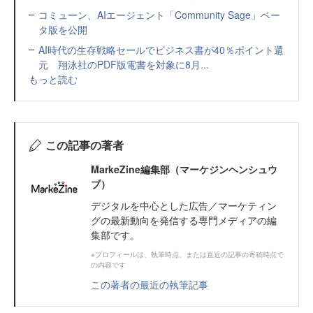
コミューン、AIエージェント「Community Sage」ベー
タ版を公開
AI時代の生存戦略セールでビジネス書が40％ポイント還
元 翔泳社のPDF版電書を対象に8月...
もっと読む
この記事の著者
MarkeZine編集部（マーケジンヘンシュウ
ブ）
デジタルを中心とした広告／マーケティン
グの最新動向を発信する専門メディアの編
集部です。
※プロフィールは、執筆時点、または直近の記事の寄稿時点で
の内容です
この著者の最近の執筆記事