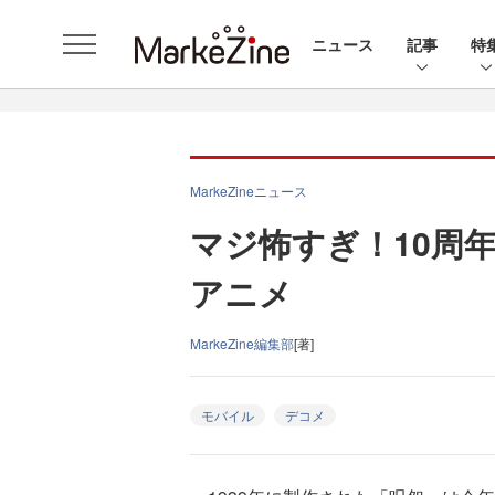
ニュース
記事
特
MarkeZineニュース
マジ怖すぎ！10周
アニメ
MarkeZine編集部
[著]
モバイル
デコメ