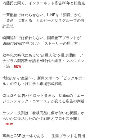
内藤氏に聞く、インターネット広告20年と転換点
一斉配信で終わらせない。LINEを「消費」から
「資産」に変える、カルビーとＵＴグループの設
計思想
瞬間認知では伝わらない。国産靴下ブランドが
SmartNewsで見つけた「ストーリーの届け方」
効率化の時代にあえて“超属人化”を選ぶ理由 ア
ナグラム阿部氏が語るAI時代の経営・マネジメン
ト論
NEW
“競技”から“産業”へ。新興スポーツ「ピックルボー
ル」の立ち上げに学ぶ市場形成戦略
ChatGPT広告パイロット参画も Criteoの「エー
ジェンティック・コマース」が変える広告の判断
ヤシノミ洗剤は「看板商品に傷が付いた状態」か
らいかに復活したのか？戦略とプロセスを聞く
NEW
事業とCSRは一体である――生涯ブランドを目指