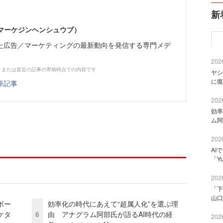
新
部（マーケジンヘンシュウブ）
た広告／マーケティングの最新動向を発信する専門メデ
2026
、または直近の記事の寄稿時点での内容です
ヤシ
に復
筆記事
2026
効率
ム阿
2026
AI
「Y
2026
「下
山口
ボー
効率化の時代にあえて“超属人化”を選ぶ理
ケタ
6
由 アナグラム阿部氏が語るAI時代の経
2026