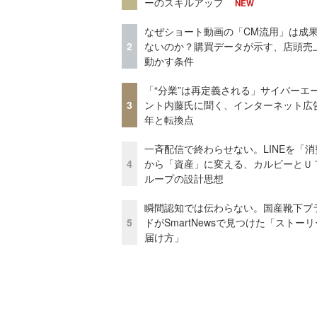
ーのスキルアップ
NEW
なぜショート動画の「CM流用」は成
2
ないのか？購買データが示す、店頭売
動かす条件
「“分業”は再定義される」サイバーエ
3
ント内藤氏に聞く、インターネット広告
年と転換点
一斉配信で終わらせない。LINEを「消
4
から「資産」に変える、カルビーとＵ
ループの設計思想
瞬間認知では伝わらない。国産靴下ブ
5
ドがSmartNewsで見つけた「ストー
届け方」