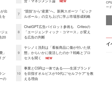
営・マネジメント論
NEW
CP
ード
果が出
“競技”から“産業”へ。新興スポーツ「ピック
7
上を
ルボール」の立ち上げに学ぶ市場形成戦略
ChatGPT広告パイロット参画も Criteoの
ージェ
8
「エージェンティック・コマース」が変え
20
る広告の判断
イ
ヤシノミ洗剤は「看板商品に傷が付いた状
費」
9
態」からいかに復活したのか？戦略とプロ
Ｔグ
セスを聞く
NEW
事業とCSRは一体である――生涯ブランド
ラン
10
を目指すオルビスが10代に“セルフケア”を教
リーの
える理由