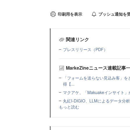
印刷用を表示
プッシュ通知を
関連リンク
プレスリリース（PDF）
MarkeZineニュース連載記事
「フォームを送らない見込み客」をど
得【...
マクアケ、「Makuakeインサイ
丸紅I-DIGIO、LLMによるデータ分析基盤
もっと読む