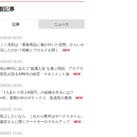
着記事
記事
ニュース
/08/06 09:00
ノミ洗剤は「看板商品に傷が付いた状態」からいか
活したのか？戦略とプロセスを聞く
NEW
/08/06 08:30
化の時代にあえて“超属人化”を選ぶ理由 アナグラ
部氏が語るAI時代の経営・マネジメント論
NEW
/08/06 08:00
で「1人あたり売上8億円」の組織を作るには？
unth」展開のAiロボティクス、急成長の裏側
NEW
/08/05 10:30
剋上したいなら、これから数年はボーナスタイム」
義宏さんに聞くマーケターのスキルアップ
NEW
/08/04 10:00