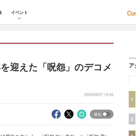
集
イベント
年を迎えた「呪怨」のデコメ
ア
2009/08/07 13:45
1
通知
2
3