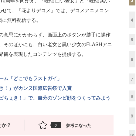
10周年を向かえ、「呪怨 白い老女」と「呪怨 黒い
あわせて、「花よりデコメ」では、デコメアニメコン
員に無料配信する。
4
の意思にかかわらず、画面上のボタンが勝手に操作
5
。そのほかにも、白い老女と黒い少女のFLASHアニ
界観を表現したコンテンツを提供する。
6
ーム「どこでもラストガイ」
7
き！」がカンヌ国際広告祭で入賞
8
ビちぇき！」で、自分のゾンビ顔をつくってみよう
9
たか？
参考になった
0
10