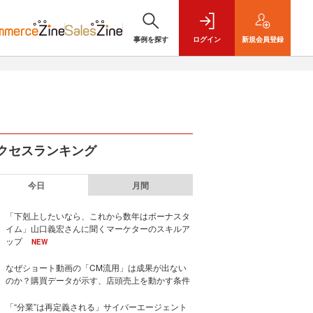
事例を探す
ログイン
新規
会員登録
クセスランキング
今日
月間
「下剋上したいなら、これから数年はボーナスタ
イム」山口義宏さんに聞くマーケターのスキルア
ップ
NEW
なぜショート動画の「CM流用」は成果が出ない
のか？購買データが示す、店頭売上を動かす条件
「“分業”は再定義される」サイバーエージェント